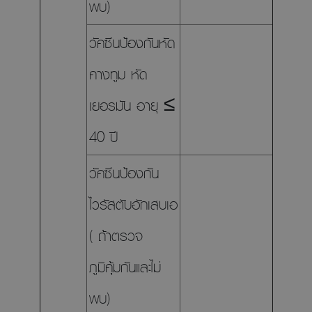
พบ)
วัคซีนป้องกันหัด
คางทูม หัด
เยอรมัน อายุ ≤
40 ปี
วัคซีนป้องกัน
ไวรัสตับอักเสบเอ
( ถ้าตรวจ
ภูมิคุ้มกันและไม่
พบ)