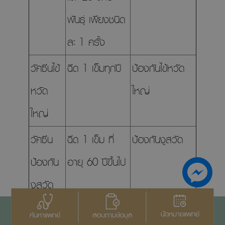
พันธุ์ เพียงชนิด
ละ 1 ครั้ง
วัคซีนไข้
ฉีด 1 เข็มทุกปี
ป้องกันไข้หวัด
หวัด
ใหญ่
ใหญ่
วัคซีน
ฉีด 1 เข็ม ที่
ป้องกันงูสวัด
ป้องกัน
อายุ 60 ปีขึ้นไป
งูสวัด
วัคซีน
หากตรวจไม่พบ
ป้องกันไวรัสตับ
นัดหมายแพทย์
สอบถามข้อมูล
ค้นหาแพทย์