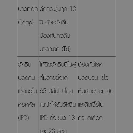
บาดทะยัก
ฉีดกระตุ้นทุก 10
(Tdap)
ปี ดัวยวัคซีน
ป้องกันคอตีบ
บาดทะยัก (Td)
วัคซีน
ให้ฉีดวัคซีนนี้ในผู้
ป้องกันโรค
ป้องกัน
ที่มีอายุตั้งแต่
ปอดบวม เยื่อ
เชื้อนิวโม
65 ปีขึ้นไป โดย
หุ้มสมองอักเสบ
คอคคัส
แนะนำให้รับวัคซีน
และติดเชื้อใน
(IPD)
IPD ทั้งชนิด 13
กระแสเลือด
และ 23 สาย