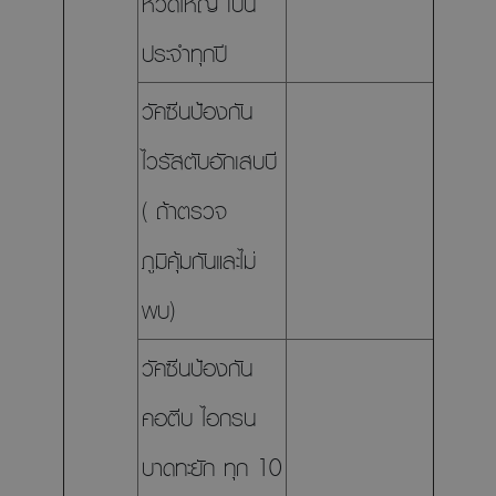
หวัดใหญ่ เป็น
ประจำทุกปี
วัคซีนป้องกัน
ไวรัสตับอักเสบบี
( ถ้าตรวจ
ภูมิคุ้มกันและไม่
พบ)
วัคซีนป้องกัน
คอตีบ ไอกรน
บาดทะยัก ทุก 10