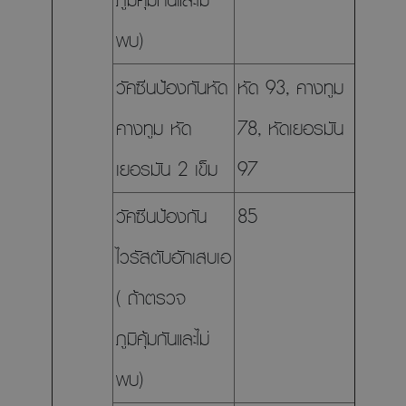
พบ)
วัคซีนป้องกันหัด
หัด 93, คางทูม
คางทูม หัด
78, หัดเยอรมัน
เยอรมัน 2 เข็ม
97
วัคซีนป้องกัน
85
ไวรัสตับอักเสบเอ
( ถ้าตรวจ
ภูมิคุ้มกันและไม่
พบ)