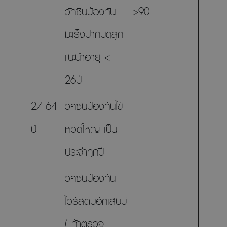
วัคซีนป้องกัน
>90
มะเร็งปากมดลูก
แนะนำอายุ <
26ปี
27-64
วัคซีนป้องกันไข้
ปี
หวัดใหญ่ เป็น
ประจำทุกปี
วัคซีนป้องกัน
ไวรัสตับอักเสบบี
( ถ้าตรวจ