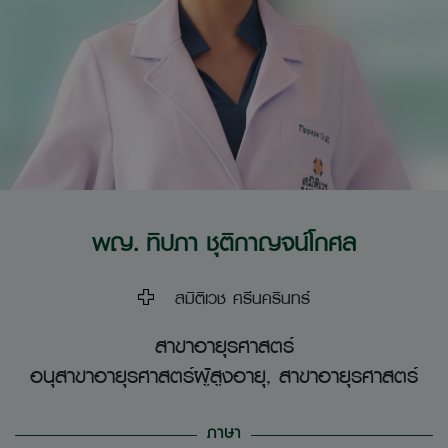
พญ. ทิปภา ชุติกาญจน์โกศล
สมิติเวช ศรีนครินทร์
สาขาอายุรศาสตร์
อนุสาขาอายุรศาสตร์ผู้สูงอายุ, สาขาอายุรศาสตร์
ภาษา