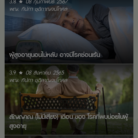
3.8
08 กุมภาพันธ์ 2567
พญ. ทิปภา ชุติกาญจน์โกศล
ผู้สูงอายุนอนไม่หลับ อาจมีโรคซ่อนเร้น
3.9
08 สิงหาคม 2565
พญ. ทิปภา ชุติกาญจน์โกศล
สัญญาณ (ไม่มีเสียง) เตือน ของ โรคที่พบบ่อยในผู้
สูงอายุ