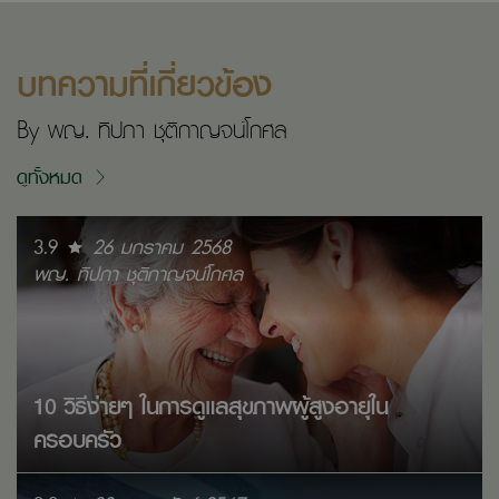
บทความที่เกี่ยวข้อง
By พญ. ทิปภา ชุติกาญจน์โกศล
ดูทั้งหมด
3.9
26 มกราคม 2568
พญ. ทิปภา ชุติกาญจน์โกศล
10 วิธีง่ายๆ ในการดูแลสุขภาพผู้สูงอายุใน
ครอบครัว