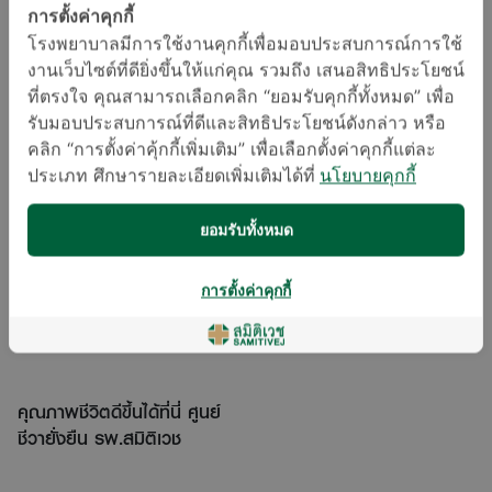
(สุขภาพ) กับหมอ EP.48
การตั้งค่าคุกกี้
โรงพยาบาลมีการใช้งานคุกกี้เพื่อมอบประสบการณ์การใช้
งานเว็บไซต์ที่ดียิ่งขึ้นให้แก่คุณ รวมถึง เสนอสิทธิประโยชน์
ที่ตรงใจ คุณสามารถเลือกคลิก “ยอมรับคุกกี้ทั้งหมด” เพื่อ
รับมอบประสบการณ์ที่ดีและสิทธิประโยชน์ดังกล่าว หรือ
คลิก “การตั้งค่าคุ้กกี้เพิ่มเติม” เพื่อเลือกตั้งค่าคุกกี้แต่ละ
ประเภท ศึกษารายละเอียดเพิ่มเติมได้ที่
นโยบายคุกกี้
7 พฤติกรรมเข้าใจผิดของผู้
6 พฤติกรรมส่งสัญญาณ
สูงอายุในการกินยา |
สมองเสื่อม | Believe หมอ
Believe หมอ or not EP.9
or not EP.5
ยอมรับทั้งหมด
การตั้งค่าคุกกี้
คุณภาพชีวิตดีขึ้นได้ที่นี่ ศูนย์
ชีวายั่งยืน รพ.สมิติเวช