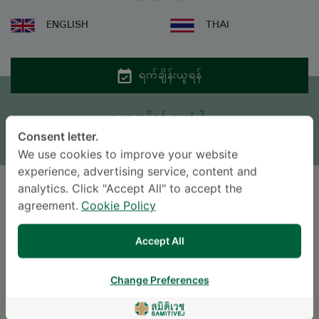
ENGLISH
THAI
ရက်ချိန်းယူရန်
မေးစရာရှိရင် မေးခဲ့ပါ။
Consent letter.
* လူကြီးမင်း၏ စုံစမ်းမေးမြန်းမှုကိုလူနာအထောက်အကူပြုဌာနမှ အကြောင်းပြန်ကြားပေးပါမည်။
We use cookies to improve your website
experience, advertising service, content and
analytics. Click "Accept All" to accept the
ပညာရေး ကဏ္ဍ
agreement.
Cookie Policy
2020
Accept All
Certificate in Spine Fellowship at Washington
Change Preferences
University in St. Louis and Columbia Spine Center,