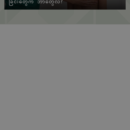
ခြင်းတွေက ဘာတွေလဲ?