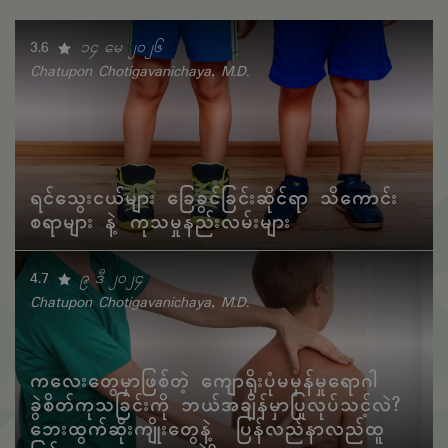
3.6
၁၄ မေ ၂၀၂၆
Chatupon Chotigavanichaya, M.D.
ရင်သွေးငယ်များ ခြေခွင်ခြင်းဆိုင်ရာ သိကောင်း
စရာများ နဲ့ ကုသမှုနည်းလမ်းများ
4.7
၉ ဒီ ၂၀၂၄
Chatupon Chotigavanichaya, M.D.
ကလေးတွေမှာဖြစ်တဲ့ ကျောရိုးပုံမမှန်မှုရောဂါ
ခွဲစိတ်ကုသခြင်းကို ဘယ်အချိန်မှာပြုလုပ်သင့်လဲ?
ဘေးထွက်ဆိုးကျိုးတွေနဲ့ ပြန်လည်နာလည်ထူ