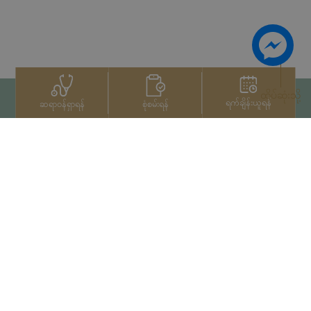
ထိပ်ဆုံးသို့
ရက်ချိန်းယူရန်
စုံစမ်းရန်
ဆရာဝန်ရှာရန်
ဆက်သွယ်ရန်
+66 2022 2222