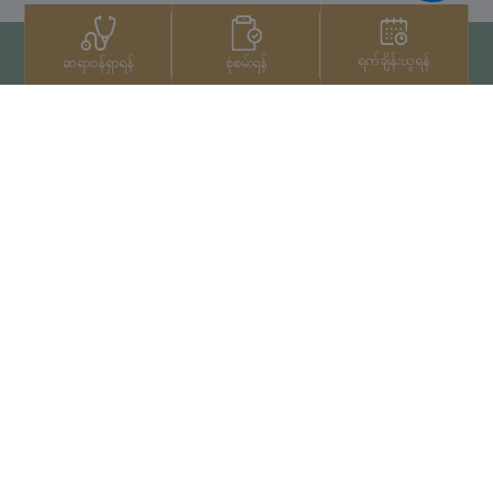
ရက်ချိန်းယူရန်
စုံစမ်းရန်
ဆရာဝန်ရှာရန်