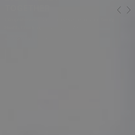
TOGETHER
Comprehensive care for everyone in your family
Health Check-up Save Up to 70%
ဆက်လက်ဖတ်ရှုရန်