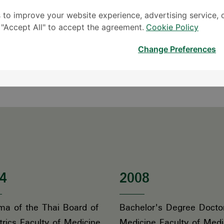
 to improve your website experience, advertising service, 
k "Accept All" to accept the agreement.
Cookie Policy
Change Preferences
Travel
Cooking
4
2008
ma of the Thai Board of
Bachelor's Degree Docto
trics Faculty of Medicine
Medicine Faculty of Medi