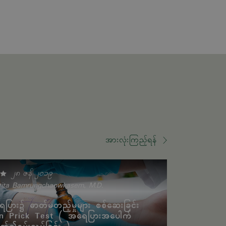
အားလုံးကြည့်ရန်
၂၈ ဇန် ၂၀၁၉
tita Bamrungchaowkasem, M.D.
ပြား၌ ဓာတ်မတည့်မှုများ စစ်ဆေးခြင်း
n Prick Test ( အရေပြားအပေါက်