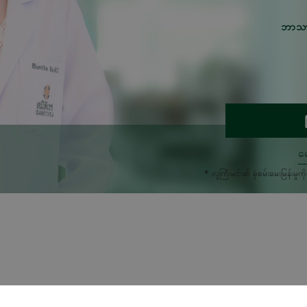
ဘာသ
မေ
* လူကြီးမင်း၏ စုံစမ်းမေးမြန်း