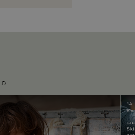
.D.
4.5
Bun
အရေ
Ski