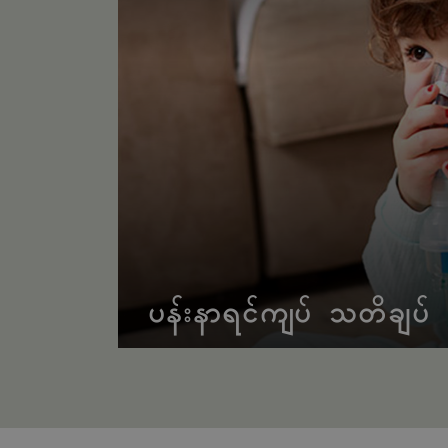
ပန်းနာရင်ကျပ် သတိချပ်