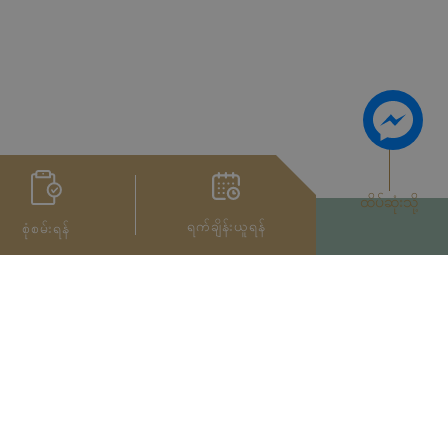
ထိပ်ဆုံးသို့
ရက်ချိန်းယူရန်
စုံစမ်းရန်
Privacy Notice
အသုံးပြုမှုကာလ