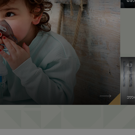
ဖော
4.2
Bun
ဘာလ