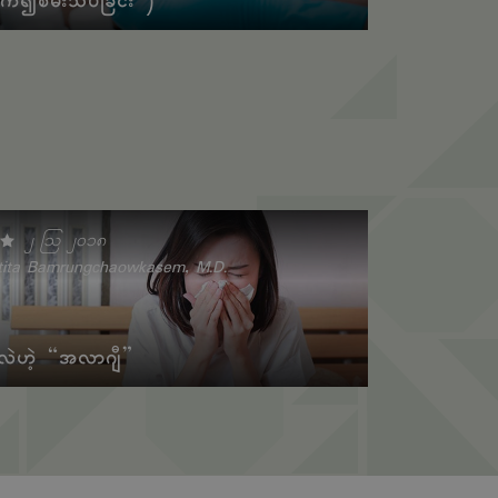
က်၍စမ်းသပ်ခြင်း )
၂ သြ ၂၀၁၈
tita Bamrungchaowkasem, M.D.
ဲဟဲ့ “အလာဂျီ”