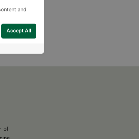
content and
Accept All
Planting
r of
cine