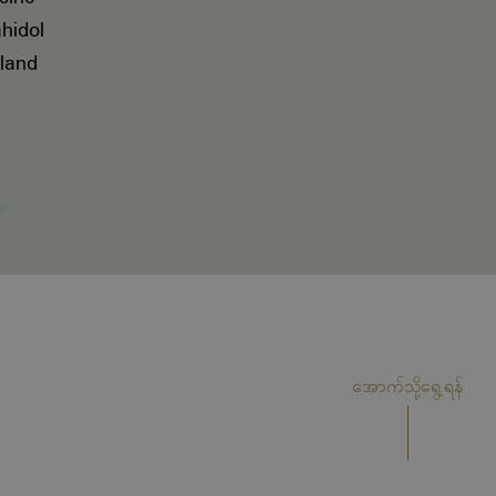
hidol
iland
အောက်သို့ရွေ့ရန်