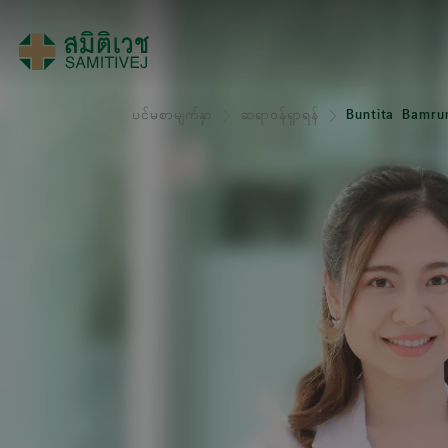
ပင်မစာမျက်နှာ
ဆရာဝန်ရှာရန်
Buntita Bamru