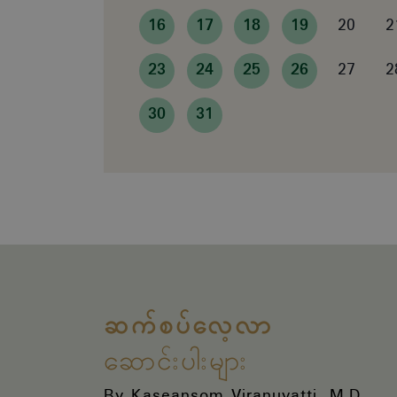
16
17
18
19
20
2
23
24
25
26
27
2
30
31
ဆက်စပ်လေ့လာ
ဆောင်းပါးများ
By Kaseansom Viranuvatti, M.D.