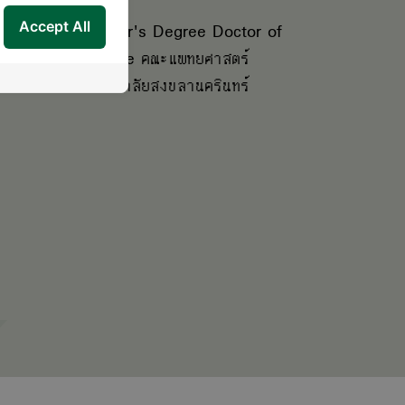
 ol
Bachelor's Degree Doctor of
Accept All
of
Medicine คณะแพทยศาสตร์
มหาวิทยาลัยสงขลานครินทร์