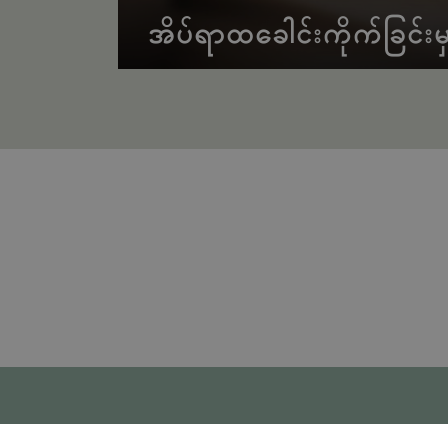
အိပ်ရာထခေါင်းကိုက်ခြင်း