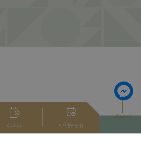
ထိပ်ဆုံးသို့
ရက်ချိန်းယူရန်
စုံစမ်းရန်