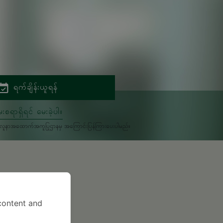
ရက်ချိန်းယူရန်
းစရာရှိရင် မေးခဲ့ပါ။
မှုကိုလူနာအထောက်အကူပြုဌာနမှ အကြောင်းပြန်ကြားပေးပါမည်။
content and
1987