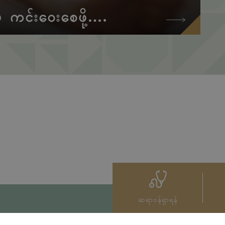
မှ ကင်းဝေးစေဖို့….
ဆရာဝန်ရှာရန်