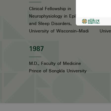
Clinical Fellowship in
Diplo
Neurophysiology in Epilepsy
Neuro
and Sleep Disorders,
Ramat
University of Wisconsin–Madi
Unive
1987
M.D., Faculty of Medicine
Prince of Songkla University