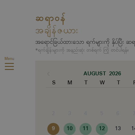
ဆရာဝန်
အချိန်ဇယား
အရောင်ခြယ်ထားသော ရက်များကို နှိပ်ပြီး ဆရ
*ရက်ချိန်းများကို အနည်းဆုံး တစ်ရက် ကြို တင်ပါရန်။
Menu
AUGUST 2026
S
M
T
W
T
2
3
4
5
6
9
10
11
12
13
1