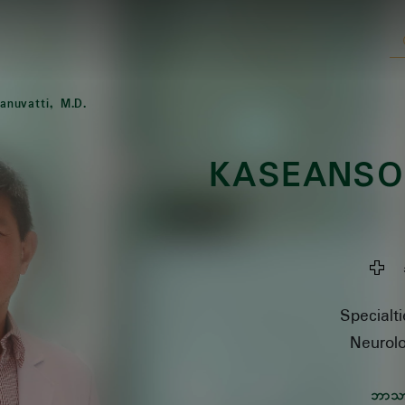
anuvatti, M.D.
KASEANSO
ဆစ
Specialti
Neurolo
ဘာသ