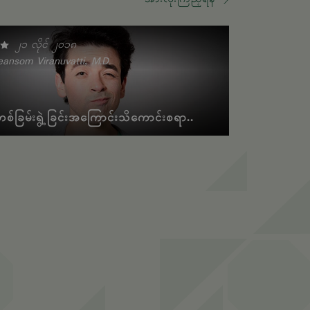
၂၁ လိုင် ၂၀၁၈
ansom Viranuvatti, M.D.
တစ်ခြမ်းရွဲ့ခြင်းအကြောင်းသိကောင်းစရာ..