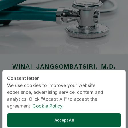
WINAI JANGSOMBATSIRI
, M.D.
Consent letter.
ဆစ်မီတဝေ့ ဆရီနာခရင်
We use cookies to improve your website
Specialties: Orthopedic Surgery
-
experience, advertising service, content and
analytics. Click "Accept All" to accept the
Orthopedics, Orthopedic Surgery
agreement.
Cookie Policy
ဘာသာစကား
Accept All