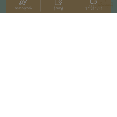
ထိပ်ဆုံးသို့
ရက်ချိန်းယူရန်
စုံစမ်းရန်
ဆရာဝန်ရှာရန်
ဆက်သွယ်ရန်
+66 2022 2222
မူပိုင်ခွင့်© 2026 Samitivej PCL
မှ မူပိုင်ခွင့်များရယူပြီးဖြစ်သည်။
Privacy Notice
အသုံးပြုမှုကာလ