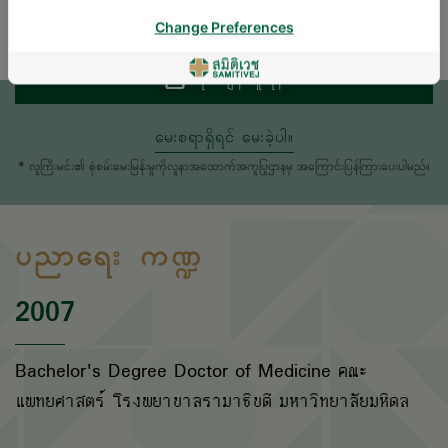
ENGLISH
THAI
Change Preferences
ရက်ချိန်းယူရန်
မေးစရာရှိရင် မေးခဲ့ပါ။
* လူကြီးမင်း၏ စုံစမ်းမေးမြန်းမှုကိုလူနာအထောက်အကူပြုဌာနမှ အကြောင်းပြန်ကြားပေးပါမည်။
ပညာရေး ကဏ္ဍ
2007
Bachelor's Degree Doctor of Medicine คณะ
แพทยศาสตร์ โรงพยาบาลรามาธิบดี มหาวิทยาลัยมหิดล