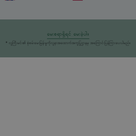
မေးစရာရှိရင် မေးခဲ့ပါ။
* လူကြီးမင်း၏ စုံစမ်းမေးမြန်းမှုကိုလူနာအထောက်အကူပြုဌာနမှ အကြောင်းပြန်ကြားပေးပါမည်။