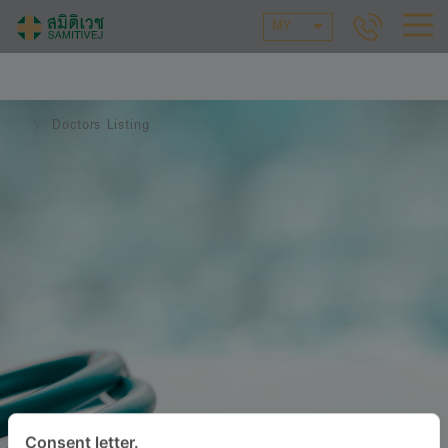
MY
Doctors Listing
Consent letter.