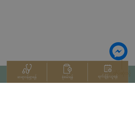
ထိပ်ဆုံးသို့
ရက်ချိန်းယူရန်
စုံစမ်းရန်
ဆရာဝန်ရှာရန်
ဆက်သွယ်ရန်