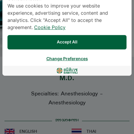
We use cookies to improve your website
experience, advertising service, content and
analytics. Click "Accept All" to accept the
agreement.
Cookie Policy
Accept All
Change Preferences
WANWITCHANEE CHAROENPHON
,
M.D.
Specialties: Anesthesiology
-
Anesthesiology
ဘာသာစကား
ENGLISH
THAI