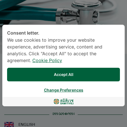
Consent letter.
We use cookies to improve your website
experience, advertising service, content and
analytics. Click "Accept All" to accept the
agreement.
Cookie Policy
Dr.
THITICHAYA LEESURAPONG
,
M.D.
Accept All
Specialties: Pediatrics
-
Change Preferences
Pediatrics
ဘာသာစကား
ENGLISH