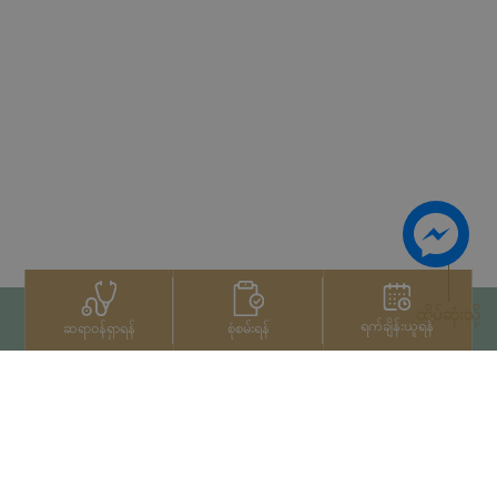
ထိပ်ဆုံးသို့
ရက်ချိန်းယူရန်
စုံစမ်းရန်
ဆရာဝန်ရှာရန်