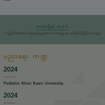
မေးစရာရှိရင် မေးခဲ့ပါ။
* လူကြီးမင်း၏ စုံစမ်းမေးမြန်းမှုကိုလူနာအထောက်အကူပြုဌာနမှ အကြောင်းပြန်ကြားပေးပါမည်။
ပညာရေး ကဏ္ဍ
2024
Pediatric Khon Kaen University
2024