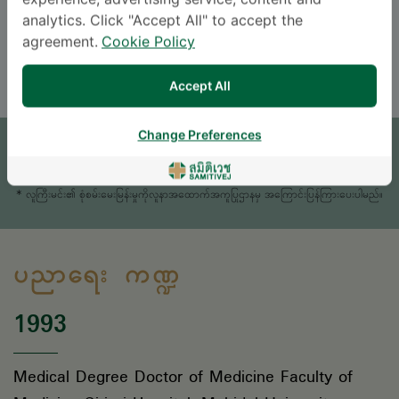
experience, advertising service, content and
ဘာသာစကား
analytics. Click "Accept All" to accept the
agreement.
Cookie Policy
ENGLISH
Accept All
ရက်ချိန်းယူရန်
Change Preferences
မေးစရာရှိရင် မေးခဲ့ပါ။
* လူကြီးမင်း၏ စုံစမ်းမေးမြန်းမှုကိုလူနာအထောက်အကူပြုဌာနမှ အကြောင်းပြန်ကြားပေးပါမည်။
ပညာရေး ကဏ္ဍ
1993
Medical Degree Doctor of Medicine Faculty of