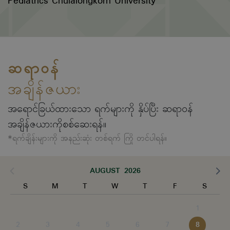
Pediatrics Chulalongkorn University
ဆရာဝန်
အချိန်ဇယား
အရောင်ခြယ်ထားသော ရက်များကို နှိပ်ပြီး ဆရာဝန်
အချိန်ဇယားကိုစစ်ဆေးရန်။
*ရက်ချိန်းများကို အနည်းဆုံး တစ်ရက် ကြို တင်ပါရန်။
AUGUST 2026
S
M
T
W
T
F
S
1
2
3
4
5
6
7
8