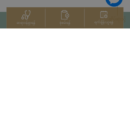
ထိပ်ဆုံးသို့
ရက်ချိန်းယူရန်
စုံစမ်းရန်
ဆရာဝန်ရှာရန်
ဆက်သွယ်ရန်
+66 2022 2222
မူပိုင်ခွင့်© 2026 Samitivej PCL
မှ မူပိုင်ခွင့်များရယူပြီးဖြစ်သည်။