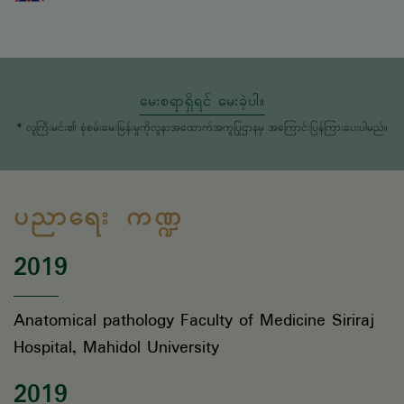
မေးစရာရှိရင် မေးခဲ့ပါ။
* လူကြီးမင်း၏ စုံစမ်းမေးမြန်းမှုကိုလူနာအထောက်အကူပြုဌာနမှ အကြောင်းပြန်ကြားပေးပါမည်။
ပညာရေး ကဏ္ဍ
2019
Anatomical pathology Faculty of Medicine Siriraj
Hospital, Mahidol University
2019