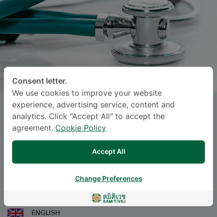
Consent letter.
We use cookies to improve your website
experience, advertising service, content and
Dr.
TANYARAT THONGKAMSAI
,
analytics. Click "Accept All" to accept the
M.D.
agreement.
Cookie Policy
Specialties: Anatomical Pathology
-
Accept All
Anatomical Pathology
Change Preferences
ဘာသာစကား
ENGLISH