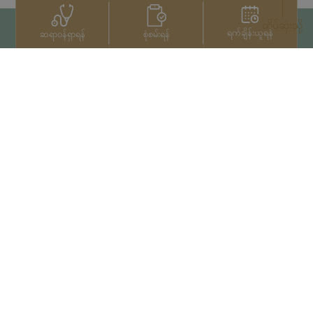
ထိပ်ဆုံးသို့
ရက်ချိန်းယူရန်
စုံစမ်းရန်
ဆရာဝန်ရှာရန်
ဆက်သွယ်ရန်
+66 2022 2222
မူပိုင်ခွင့်© 2026 Samitivej PCL
မှ မူပိုင်ခွင့်များရယူပြီးဖြစ်သည်။
Privacy Notice