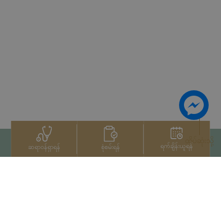
ထိပ်ဆုံးသို့
ရက်ချိန်းယူရန်
စုံစမ်းရန်
ဆရာဝန်ရှာရန်