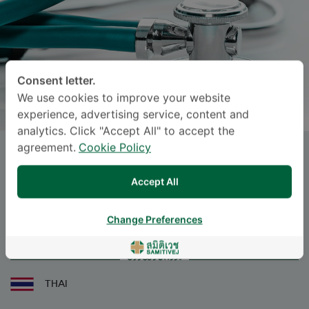
Consent letter.
We use cookies to improve your website
experience, advertising service, content and
analytics. Click "Accept All" to accept the
agreement.
Cookie Policy
SUVAPAT DEWAN
, M.D.
Accept All
Specialties: Otolaryngology
-
Otolaryngology
Change Preferences
ဘာသာစကား
THAI