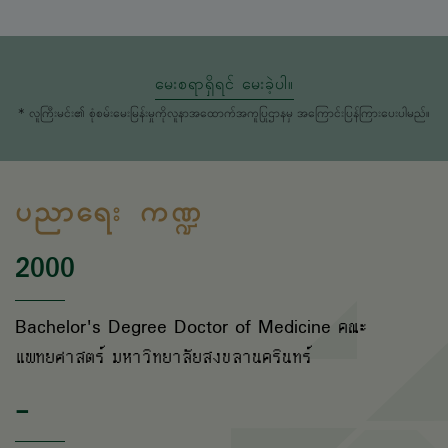
မေးစရာရှိရင် မေးခဲ့ပါ။
* လူကြီးမင်း၏ စုံစမ်းမေးမြန်းမှုကိုလူနာအထောက်အကူပြုဌာနမှ အကြောင်းပြန်ကြားပေးပါမည်။
ပညာရေး ကဏ္ဍ
2000
Bachelor's Degree Doctor of Medicine คณะ
แพทยศาสตร์ มหาวิทยาลัยสงขลานครินทร์
-