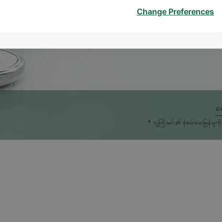
Change Preferences
မေ
* လူကြီးမင်း၏ စုံစမ်းမေးမြန်း