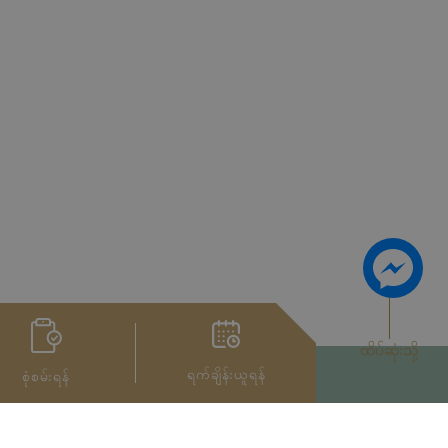
ထိပ်ဆုံးသို့
ရက်ချိန်းယူရန်
စုံစမ်းရန်