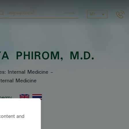
MY
YA PHIROM
, M.D.
es: Internal Medicine
-
nternal Medicine
ာစကား
content and