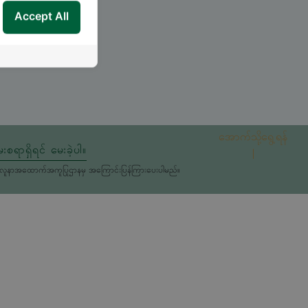
Accept All
အောက်သို့ရွေ့ရန်
းစရာရှိရင် မေးခဲ့ပါ။
မှုကိုလူနာအထောက်အကူပြုဌာနမှ အကြောင်းပြန်ကြားပေးပါမည်။