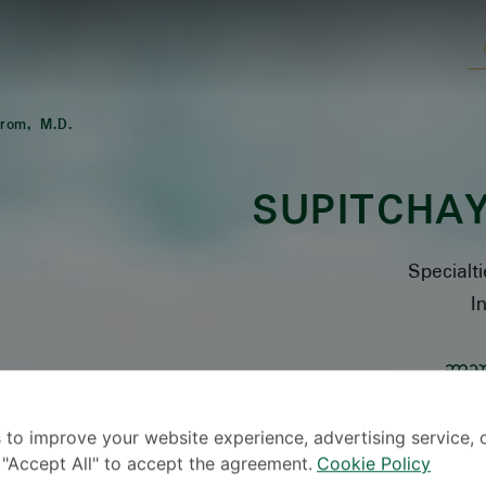
irom, M.D.
SUPITCHA
Specialti
I
ဘာသ
 to improve your website experience, advertising service, 
k "Accept All" to accept the agreement.
Cookie Policy