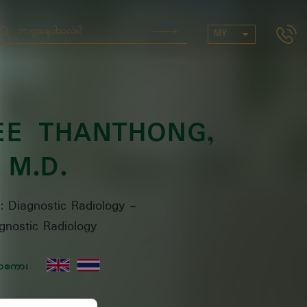
MY
EE THANTHONG
,
M.D.
s: Diagnostic Radiology
-
gnostic Radiology
ာစကား