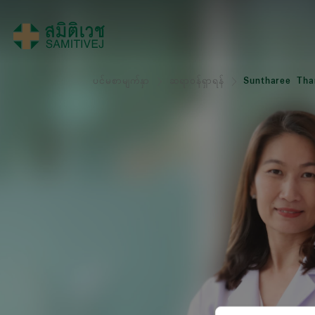
ပင်မစာမျက်နှာ
ဆရာဝန်ရှာရန်
Suntharee Tha