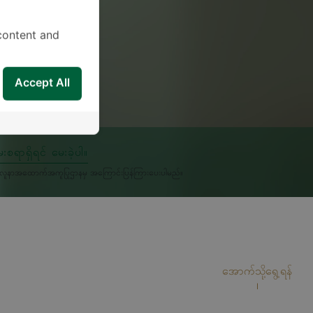
content and
Accept All
းစရာရှိရင် မေးခဲ့ပါ။
မှုကိုလူနာအထောက်အကူပြုဌာနမှ အကြောင်းပြန်ကြားပေးပါမည်။
အောက်သို့ရွေ့ရန်