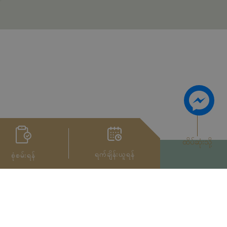
ထိပ်ဆုံးသို့
ရက်ချိန်းယူရန်
စုံစမ်းရန်