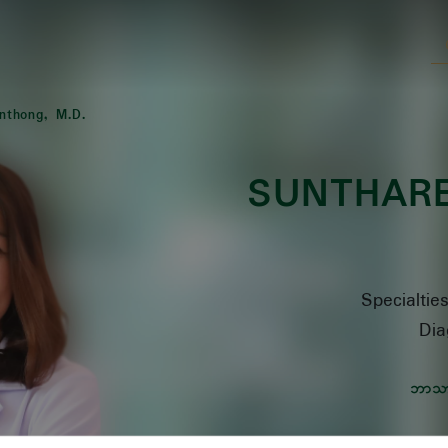
nthong, M.D.
SUNTHAR
Specialtie
Dia
ဘာသ