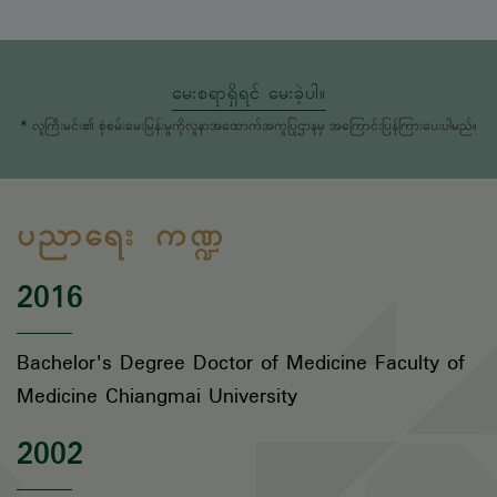
မေးစရာရှိရင် မေးခဲ့ပါ။
* လူကြီးမင်း၏ စုံစမ်းမေးမြန်းမှုကိုလူနာအထောက်အကူပြုဌာနမှ အကြောင်းပြန်ကြားပေးပါမည်။
ပညာရေး ကဏ္ဍ
2016
Bachelor's Degree Doctor of Medicine Faculty of
Medicine Chiangmai University
2002