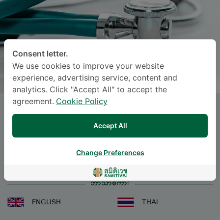
Consent letter.
We use cookies to improve your website
experience, advertising service, content and
analytics. Click "Accept All" to accept the
agreement.
Cookie Policy
SUMALEE KIJLERTPHAIROT
, M.D.
Accept All
Specialties: Anesthesiology
-
Anesthesiology
Change Preferences
ဘာသာစကား
ENGLISH
THAI