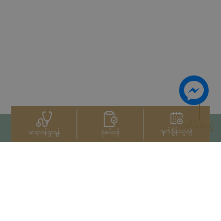
ထိပ်ဆုံးသို့
ရက်ချိန်းယူရန်
စုံစမ်းရန်
ဆရာဝန်ရှာရန်
ဆက်သွယ်ရန်