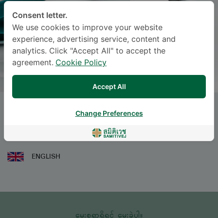
Consent letter.
We use cookies to improve your website
experience, advertising service, content and
analytics. Click "Accept All" to accept the
agreement.
Cookie Policy
Accept All
SUDARAK KRASAESIN
Change Preferences
ဘာသာစကား
ENGLISH
မေးစရာရှိရင် မေးခဲ့ပါ။