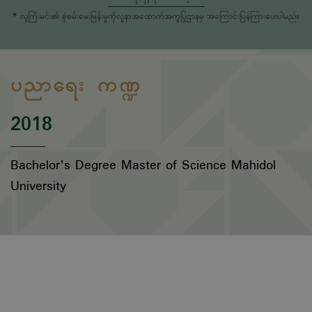
* လူကြီးမင်း၏ စုံစမ်းမေးမြန်းမှုကိုလူနာအထောက်အကူပြုဌာနမှ အကြောင်းပြန်ကြားပေးပါမည်။
ပညာရေး ကဏ္ဍ
2018
Bachelor's Degree Master of Science Mahidol
University