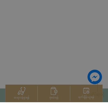
ထိပ်ဆုံးသို့
ရက်ချိန်းယူရန်
စုံစမ်းရန်
ဆရာဝန်ရှာရန်