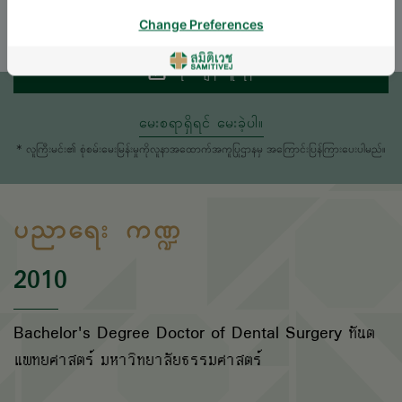
ENGLISH
THAI
Change Preferences
ရက်ချိန်းယူရန်
မေးစရာရှိရင် မေးခဲ့ပါ။
* လူကြီးမင်း၏ စုံစမ်းမေးမြန်းမှုကိုလူနာအထောက်အကူပြုဌာနမှ အကြောင်းပြန်ကြားပေးပါမည်။
ပညာရေး ကဏ္ဍ
2010
Bachelor's Degree Doctor of Dental Surgery ทันต
แพทยศาสตร์ มหาวิทยาลัยธรรมศาสตร์