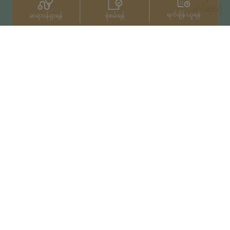
ထိပ်ဆုံးသို့
ရက်ချိန်းယူရန်
စုံစမ်းရန်
ဆရာဝန်ရှာရန်
ဆက်သွယ်ရန်
+66 2022 2222
မူပိုင်ခွင့်© 2026 Samitivej PCL
မှ မူပိုင်ခွင့်များရယူပြီးဖြစ်သည်။
Privacy Notice
အသုံးပြုမှုကာလ