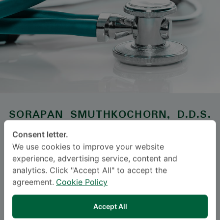
SORAPAN SMUTHKOCHORN
, D.D.S.
Consent letter.
ဆစ်မီတဝေ့ ဆူခွန်ဗစ်
We use cookies to improve your website
Specialties: Orthodontics
-
experience, advertising service, content and
analytics. Click "Accept All" to accept the
Orthodontics
agreement.
Cookie Policy
ဘာသာစကား
Accept All