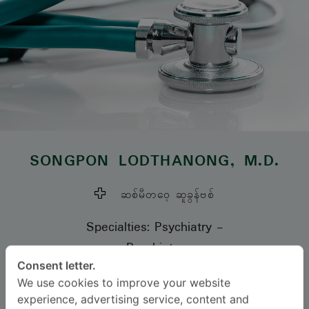
SONGPON LODTHANONG
, M.D.
ဆစ်မီတဝေ့ ဆူခွန်ဗစ်
Specialties: Psychiatry
-
Psychiatry
Consent letter.
We use cookies to improve your website
ဘာသာစကား
experience, advertising service, content and