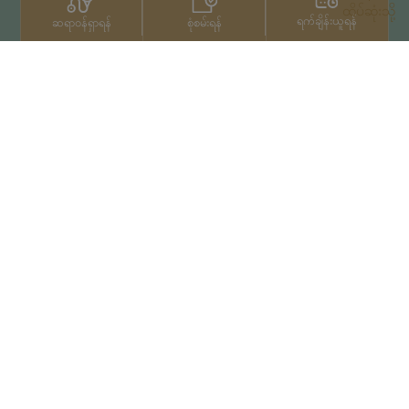
ထိပ်ဆုံးသို့
ရက်ချိန်းယူရန်
စုံစမ်းရန်
ဆရာဝန်ရှာရန်
ဆက်သွယ်ရန်
+66 2022 2222
မူပိုင်ခွင့်© 2026 Samitivej PCL
မှ မူပိုင်ခွင့်များရယူပြီးဖြစ်သည်။
Privacy Notice
အသုံးပြုမှုကာလ