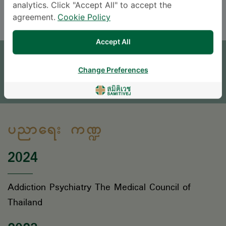
ENGLISH
THAI
analytics. Click "Accept All" to accept the
agreement.
Cookie Policy
ရက်ချိန်းယူရန်
Accept All
မေးစရာရှိရင် မေးခဲ့ပါ။
Change Preferences
* လူကြီးမင်း၏ စုံစမ်းမေးမြန်းမှုကိုလူနာအထောက်အကူပြုဌာနမှ အကြောင်းပြန်ကြားပေးပါမည်။
ပညာရေး ကဏ္ဍ
2024
Addiction Psychiatry The Medical Council of
Thailand