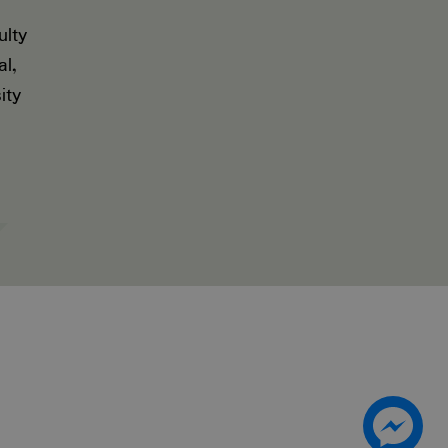
lty
al,
ity