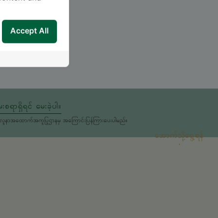
Accept All
းစရာရှိရင် မေးခဲ့ပါ။
မှုကိုလူနာအထောက်အကူပြုဌာနမှ အကြောင်းပြန်ကြားပေးပါမည်။
အောက်သို့ရွေ့ရန်