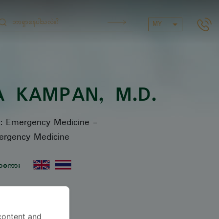
MY
A KAMPAN
, M.D.
s: Emergency Medicine
-
rgency Medicine
ာစကား
content and