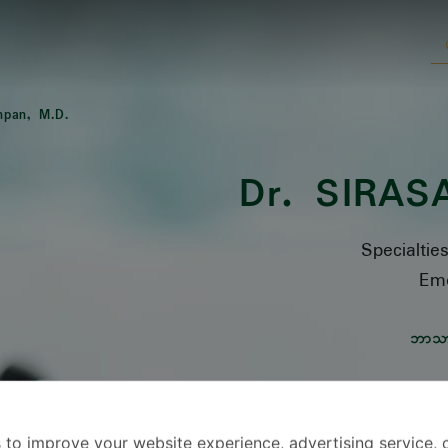
mpan, M.D.
Dr.
SIRAS
Specialtie
Eme
ဘာသ
 to improve your website experience, advertising service, 