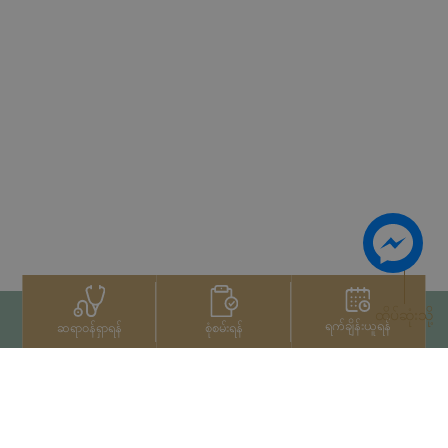
ထိပ်ဆုံးသို့
ရက်ချိန်းယူရန်
စုံစမ်းရန်
ဆရာဝန်ရှာရန်