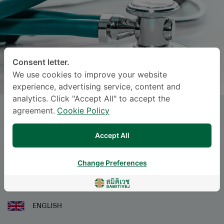
Consent letter.
We use cookies to improve your website
experience, advertising service, content and
analytics. Click "Accept All" to accept the
agreement.
Cookie Policy
Dr.
SIRARAT PHUNTAWEE
, M.D.
Accept All
Specialties: Internal Medicine
-
Internal Medicine
Change Preferences
ဘာသာစကား
ENGLISH