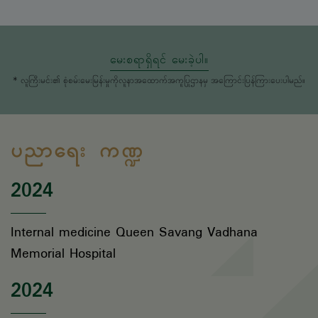
မေးစရာရှိရင် မေးခဲ့ပါ။
* လူကြီးမင်း၏ စုံစမ်းမေးမြန်းမှုကိုလူနာအထောက်အကူပြုဌာနမှ အကြောင်းပြန်ကြားပေးပါမည်။
ပညာရေး ကဏ္ဍ
2024
Internal medicine Queen Savang Vadhana
Memorial Hospital
2024