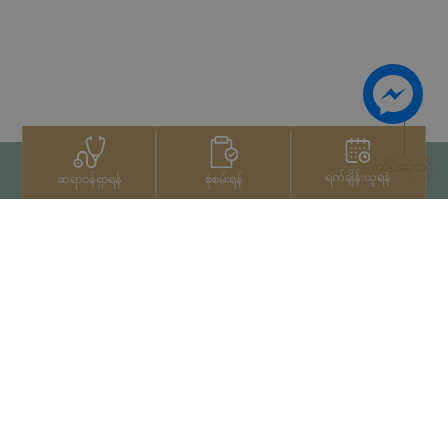
ထိပ်ဆုံးသို့
ရက်ချိန်းယူရန်
စုံစမ်းရန်
ဆရာဝန်ရှာရန်
ဆက်သွယ်ရန်
+66 2022 2222