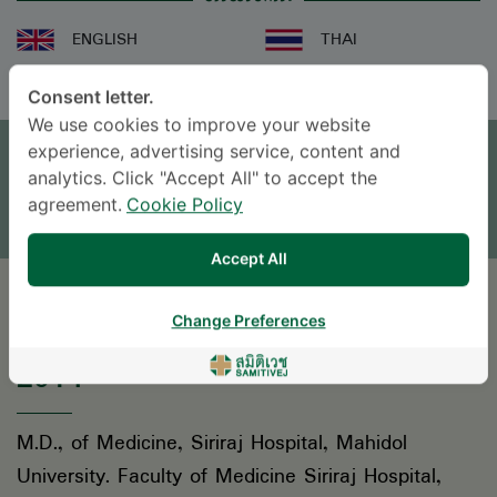
ENGLISH
THAI
Consent letter.
ရက်ချိန်းယူရန်
We use cookies to improve your website
experience, advertising service, content and
analytics. Click "Accept All" to accept the
မေးစရာရှိရင် မေးခဲ့ပါ။
agreement.
Cookie Policy
* လူကြီးမင်း၏ စုံစမ်းမေးမြန်းမှုကိုလူနာအထောက်အကူပြုဌာနမှ အကြောင်းပြန်ကြားပေးပါမည်။
Accept All
ပညာရေး ကဏ္ဍ
Change Preferences
2014
M.D., of Medicine, Siriraj Hospital, Mahidol
University. Faculty of Medicine Siriraj Hospital,