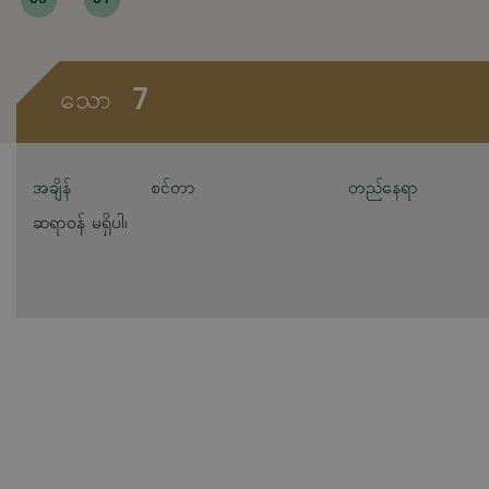
7
သော
အချိန်
စင်တာ
တည်နေရာ
ဆရာဝန် မရှိပါ၊