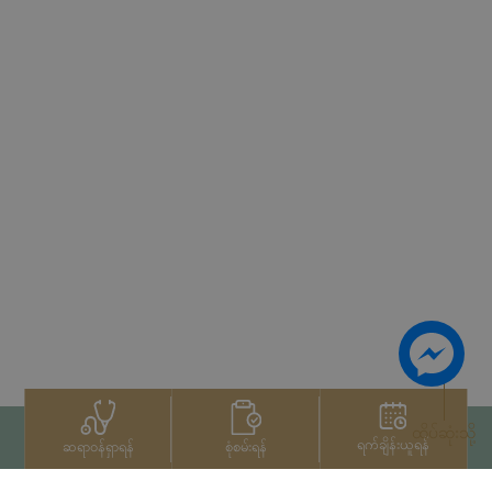
ထိပ်ဆုံးသို့
ရက်ချိန်းယူရန်
စုံစမ်းရန်
ဆရာဝန်ရှာရန်