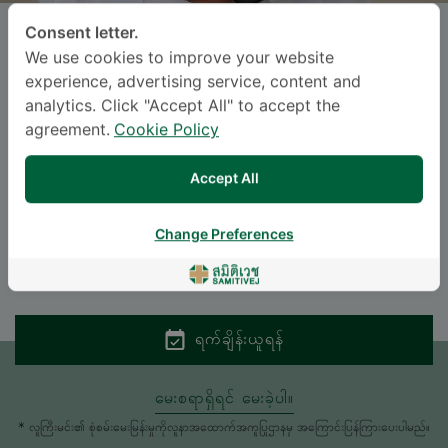
Consent letter.
SAYAN CHEEPUDOMWIT
, M.D.
We use cookies to improve your website
experience, advertising service, content and
ဆစ်မီတဝေ့ ဆူခွန်ဗစ်
analytics. Click "Accept All" to accept the
agreement.
Cookie Policy
Specialties: Internal Medicine
-
Cardiology, Internal Medicine
Accept All
ဘာသာစကား
Change Preferences
ENGLISH
THAI
ရက်ချိန်းယူရန်
မေးစရာရှိရင် မေးခဲ့ပါ။
* လူကြီးမင်း၏ စုံစမ်းမေးမြန်းမှုကိုလူနာအထောက်အကူပြုဌာနမှ အကြောင်းပြန်ကြားပေးပါမည်။