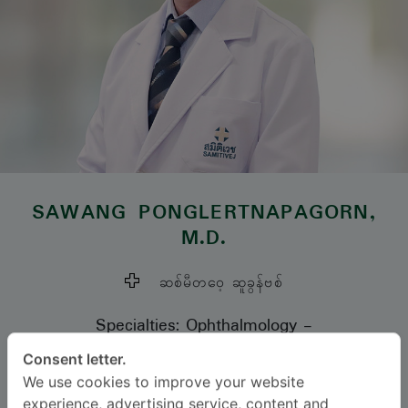
SAWANG PONGLERTNAPAGORN
,
M.D.
ဆစ်မီတဝေ့ ဆူခွန်ဗစ်
Specialties: Ophthalmology
-
Ophthalmology
Consent letter.
We use cookies to improve your website
ဘာသာစကား
experience, advertising service, content and