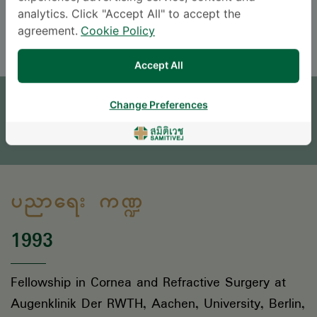
analytics. Click "Accept All" to accept the
ENGLISH
THAI
agreement.
Cookie Policy
Accept All
ရက်ချိန်းယူရန်
Change Preferences
မေးစရာရှိရင် မေးခဲ့ပါ။
* လူကြီးမင်း၏ စုံစမ်းမေးမြန်းမှုကိုလူနာအထောက်အကူပြုဌာနမှ အကြောင်းပြန်ကြားပေးပါမည်။
ပညာရေး ကဏ္ဍ
1993
Fellowship in Cornea and Refractive Surgery at
Augenklinik Der RWTH, Aachen, University, Berlin,