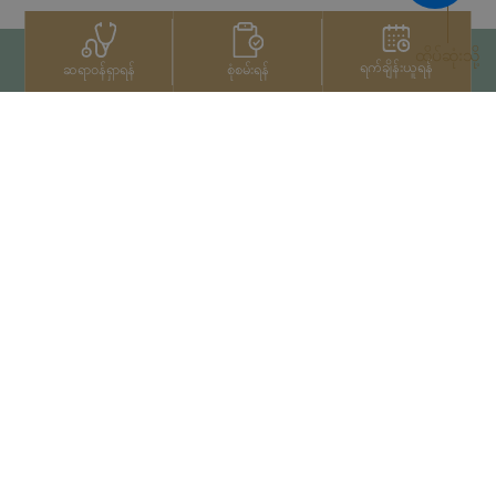
ထိပ်ဆုံးသို့
ရက်ချိန်းယူရန်
စုံစမ်းရန်
ဆရာဝန်ရှာရန်
ဆက်သွယ်ရန်
+66 2022 2222
မူပိုင်ခွင့်© 2026 Samitivej PCL
မှ မူပိုင်ခွင့်များရယူပြီးဖြစ်သည်။