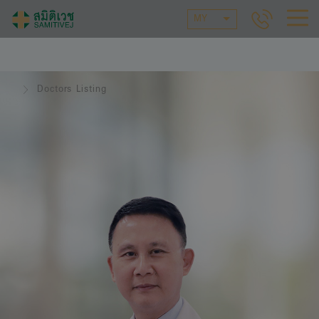
MY
Doctors Listing