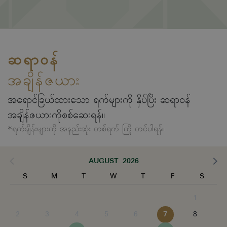
ဆရာဝန်
အချိန်ဇယား
အရောင်ခြယ်ထားသော ရက်များကို နှိပ်ပြီး ဆရာဝန်
အချိန်ဇယားကိုစစ်ဆေးရန်။
*ရက်ချိန်းများကို အနည်းဆုံး တစ်ရက် ကြို တင်ပါရန်။
AUGUST 2026
S
M
T
W
T
F
S
1
2
3
4
5
6
7
8