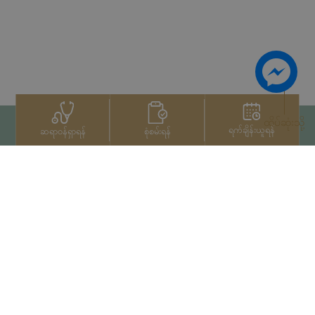
ထိပ်ဆုံးသို့
ရက်ချိန်းယူရန်
စုံစမ်းရန်
ဆရာဝန်ရှာရန်
ဆက်သွယ်ရန်
+66 2022 2222