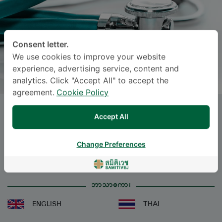
Consent letter.
We use cookies to improve your website
experience, advertising service, content and
analytics. Click "Accept All" to accept the
agreement.
Cookie Policy
Dr.
SARITHA TEERAJETGUL
, M.D.
Accept All
Specialties: Internal Medicine
-
Change Preferences
Internal Medicine
ဘာသာစကား
ENGLISH
THAI