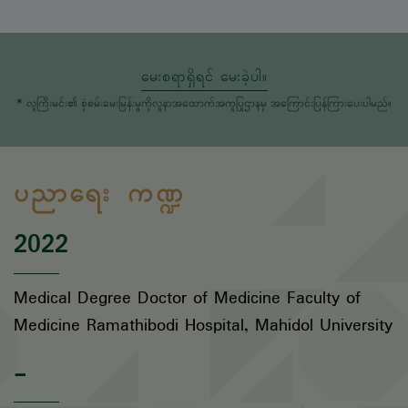
မေးစရာရှိရင် မေးခဲ့ပါ။
* လူကြီးမင်း၏ စုံစမ်းမေးမြန်းမှုကိုလူနာအထောက်အကူပြုဌာနမှ အကြောင်းပြန်ကြားပေးပါမည်။
ပညာရေး ကဏ္ဍ
2022
Medical Degree Doctor of Medicine Faculty of
Medicine Ramathibodi Hospital, Mahidol University
-