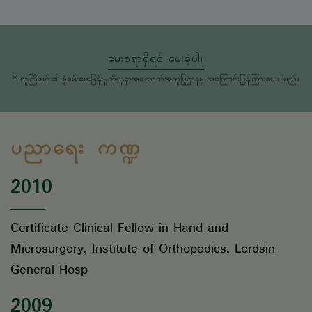
မေးစရာရှိရင် မေးခဲ့ပါ။
* လူကြီးမင်း၏ စုံစမ်းမေးမြန်းမှုကိုလူနာအထောက်အကူပြုဌာနမှ အကြောင်းပြန်ကြားပေးပါမည်။
ပညာရေး ကဏ္ဍ
2010
Certificate Clinical Fellow in Hand and
Microsurgery, Institute of Orthopedics, Lerdsin
General Hosp
2009