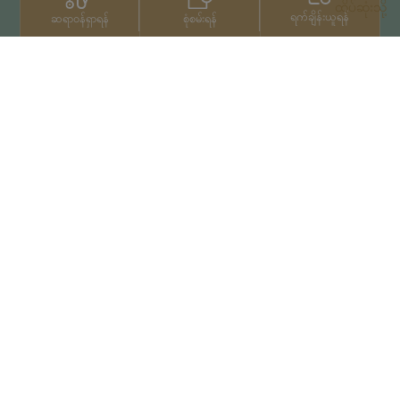
ထိပ်ဆုံးသို့
ရက်ချိန်းယူရန်
စုံစမ်းရန်
ဆရာဝန်ရှာရန်
ဆက်သွယ်ရန်
+66 2022 2222
မူပိုင်ခွင့်© 2026 Samitivej PCL
မှ မူပိုင်ခွင့်များရယူပြီးဖြစ်သည်။
Privacy Notice
အသုံးပြုမှုကာလ