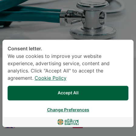
Consent letter.
We use cookies to improve your website
experience, advertising service, content and
SAMUCH TUNGSHUSAKUL
, M.D.
analytics. Click "Accept All" to accept the
agreement.
Cookie Policy
Specialties: Orthopedic Surgery
-
Accept All
Orthopedics, Orthopedic Surgery
Change Preferences
ဘာသာစကား
ENGLISH
THAI