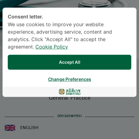
Consent letter.
We use cookies to improve your website
experience, advertising service, content and
analytics. Click "Accept All" to accept the
agreement.
Cookie Policy
Accept All
Dr.
SAHARAT LIAMPENG
, M.D.
Change Preferences
Specialties: General Practice
-
General Practice
ဘာသာစကား
ENGLISH