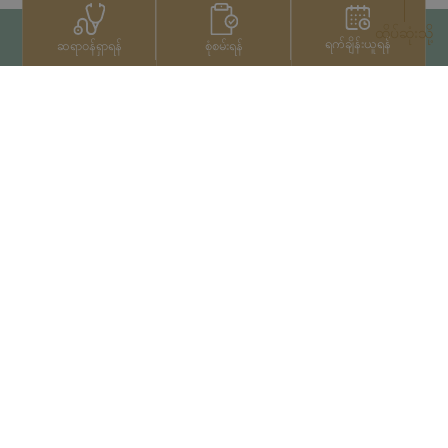
ထိပ်ဆုံးသို့
ရက်ချိန်းယူရန်
စုံစမ်းရန်
ဆရာဝန်ရှာရန်
ဆက်သွယ်ရန်
+66 2022 2222
မူပိုင်ခွင့်© 2026 Samitivej PCL
မှ မူပိုင်ခွင့်များရယူပြီးဖြစ်သည်။
Privacy Notice