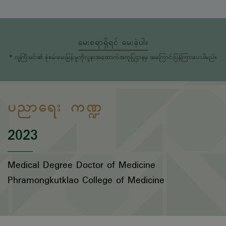
မေးစရာရှိရင် မေးခဲ့ပါ။
* လူကြီးမင်း၏ စုံစမ်းမေးမြန်းမှုကိုလူနာအထောက်အကူပြုဌာနမှ အကြောင်းပြန်ကြားပေးပါမည်။
ပညာရေး ကဏ္ဍ
2023
Medical Degree Doctor of Medicine
Phramongkutklao College of Medicine