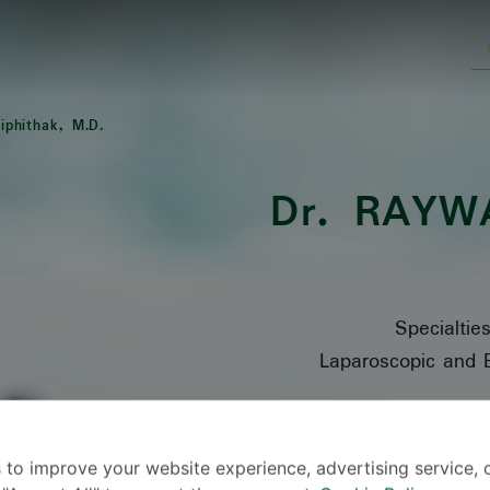
iphithak, M.D.
Dr.
RAYWA
Specialtie
Laparoscopic and E
ဘ
 to improve your website experience, advertising service, 