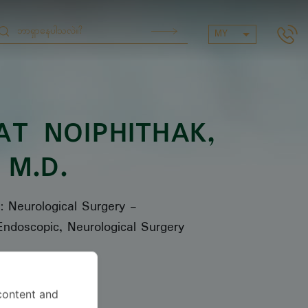
MY
T NOIPHITHAK
,
M.D.
s: Neurological Surgery
-
ndoscopic, Neurological Surgery
ာသာစကား
content and