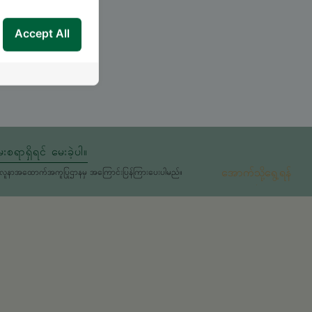
Accept All
းစရာရှိရင် မေးခဲ့ပါ။
အောက်သို့ရွေ့ရန်
မှုကိုလူနာအထောက်အကူပြုဌာနမှ အကြောင်းပြန်ကြားပေးပါမည်။