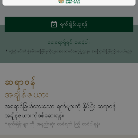
ENGLISH
THAI
ရက်ချိန်းယူရန်
မေးစရာရှိရင် မေးခဲ့ပါ။
* လူကြီးမင်း၏ စုံစမ်းမေးမြန်းမှုကိုလူနာအထောက်အကူပြုဌာနမှ အကြောင်းပြန်ကြားပေးပါမည်။
ဆရာဝန်
အချိန်ဇယား
အရောင်ခြယ်ထားသော ရက်များကို နှိပ်ပြီး ဆရာဝန်
အချိန်ဇယားကိုစစ်ဆေးရန်။
*ရက်ချိန်းများကို အနည်းဆုံး တစ်ရက် ကြို တင်ပါရန်။