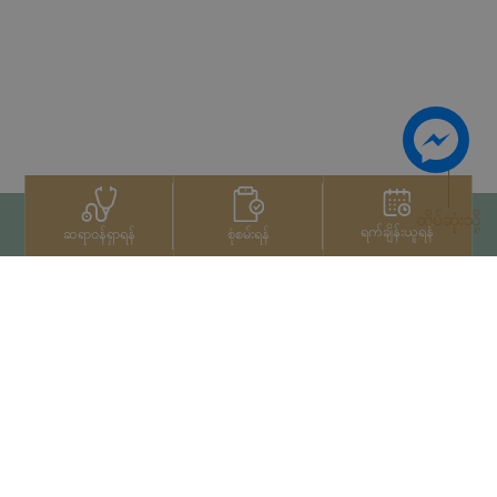
ထိပ်ဆုံးသို့
ရက်ချိန်းယူရန်
စုံစမ်းရန်
ဆရာဝန်ရှာရန်
ဆက်သွယ်ရန်
+66 2022 2222