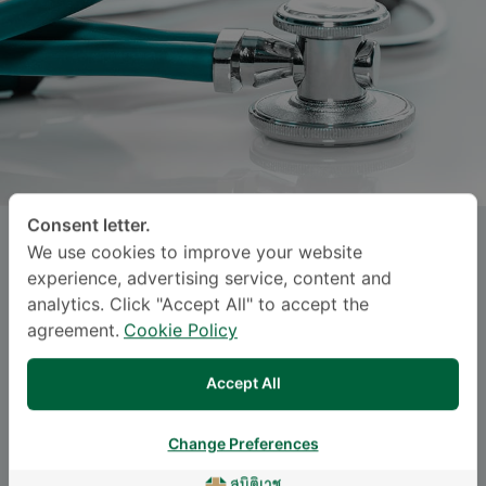
Consent letter.
RATTANA CHIMABUTRA
, M.D.
We use cookies to improve your website
experience, advertising service, content and
ဆစ်မီတဝေ့ ဆရီနာခရင်
analytics. Click "Accept All" to accept the
agreement.
Cookie Policy
Specialties: Emergency Medicine
-
Emergency Medicine
Accept All
Change Preferences
ဘာသာစကား