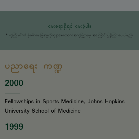
မေးစရာရှိရင် မေးခဲ့ပါ။
* လူကြီးမင်း၏ စုံစမ်းမေးမြန်းမှုကိုလူနာအထောက်အကူပြုဌာနမှ အကြောင်းပြန်ကြားပေးပါမည်။
ပညာရေး ကဏ္ဍ
2000
Fellowships in Sports Medicine, Johns Hopkins
University School of Medicine
1999