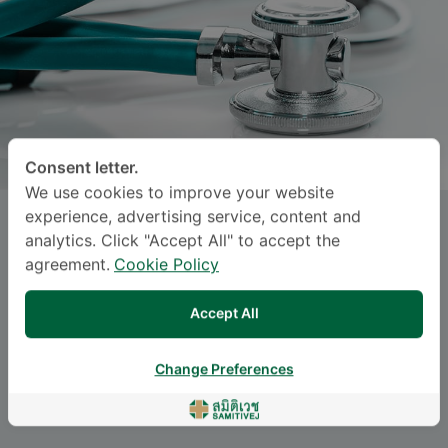
Consent letter.
We use cookies to improve your website
experience, advertising service, content and
PRACHAN BANCHASUEK
, M.D.
analytics. Click "Accept All" to accept the
agreement.
Cookie Policy
Specialties: Orthopedic Surgery
-
Orthopedic Surgery
Accept All
ဘာသာစကား
Change Preferences
ENGLISH
THAI