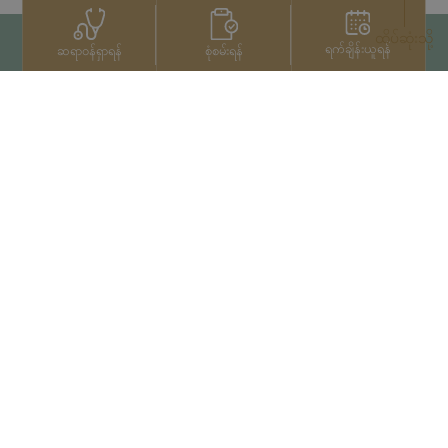
ထိပ်ဆုံးသို့
ရက်ချိန်းယူရန်
စုံစမ်းရန်
ဆရာဝန်ရှာရန်
ဆက်သွယ်ရန်
+66 2022 2222
မူပိုင်ခွင့်© 2026 Samitivej PCL
မှ မူပိုင်ခွင့်များရယူပြီးဖြစ်သည်။
Privacy Notice