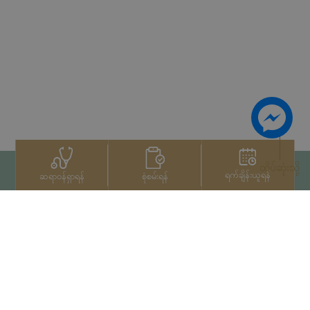
ထိပ်ဆုံးသို့
ရက်ချိန်းယူရန်
စုံစမ်းရန်
ဆရာဝန်ရှာရန်
ဆက်သွယ်ရန်