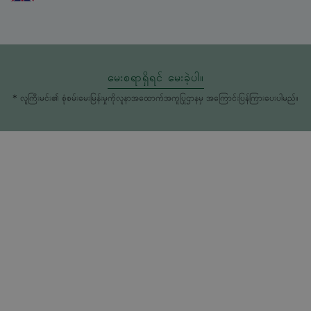
မေးစရာရှိရင် မေးခဲ့ပါ။
* လူကြီးမင်း၏ စုံစမ်းမေးမြန်းမှုကိုလူနာအထောက်အကူပြုဌာနမှ အကြောင်းပြန်ကြားပေးပါမည်။