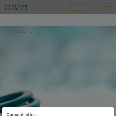
MY
Doctors Listing
Consent letter.