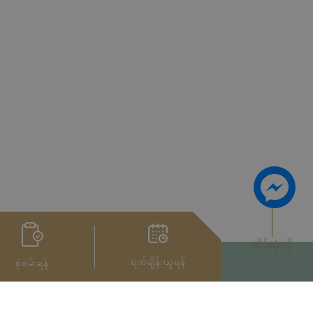
ထိပ်ဆုံးသို့
ရက်ချိန်းယူရန်
စုံစမ်းရန်