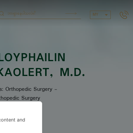
MY
OYPHAILIN
KAOLERT
, M.D.
es: Orthopedic Surgery
-
thopedic Surgery
content and