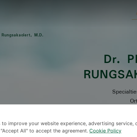
n Rungsakaolert, M.D.
Dr.
PL
RUNGSA
Specialti
Or
 to improve your website experience, advertising service, 
k "Accept All" to accept the agreement.
Cookie Policy