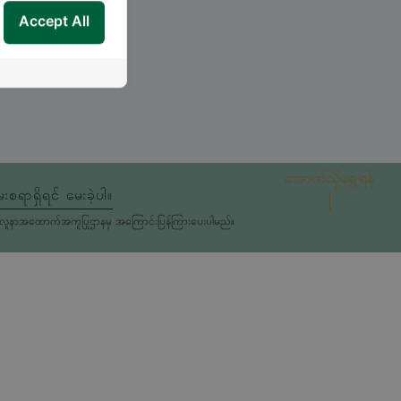
Accept All
အောက်သို့ရွေ့ရန်
းစရာရှိရင် မေးခဲ့ပါ။
မှုကိုလူနာအထောက်အကူပြုဌာနမှ အကြောင်းပြန်ကြားပေးပါမည်။