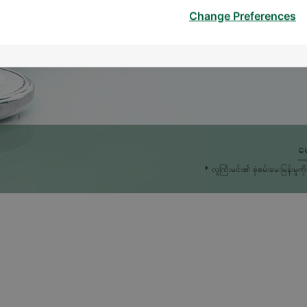
Change Preferences
မေ
* လူကြီးမင်း၏ စုံစမ်းမေးမြန်း