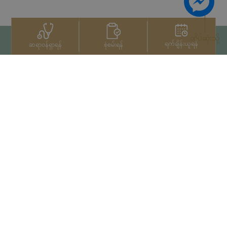
ထိပ်ဆုံးသို့
ရက်ချိန်းယူရန်
စုံစမ်းရန်
ဆရာဝန်ရှာရန်
ဆက်သွယ်ရန်
+66 2022 2222
မူပိုင်ခွင့်© 2026 Samitivej PCL
မှ မူပိုင်ခွင့်များရယူပြီးဖြစ်သည်။