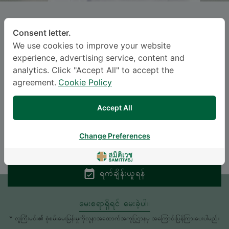
PICHAYA CHUEPHANICH
, M.D.
Consent letter.
We use cookies to improve your website
ဆစ်မီတဝေ့ ဆရီနာခရင်
experience, advertising service, content and
Specialties: Ophthalmology
-
analytics. Click "Accept All" to accept the
agreement.
Cookie Policy
Ophthalmology
Accept All
ဘာသာစကား
ENGLISH
THAI
Change Preferences
ရက်ချိန်းယူရန်
မေးစရာရှိရင် မေးခဲ့ပါ။
* လူကြီးမင်း၏ စုံစမ်းမေးမြန်းမှုကိုလူနာအထောက်အကူပြုဌာနမှ အကြောင်းပြန်ကြားပေးပါမည်။