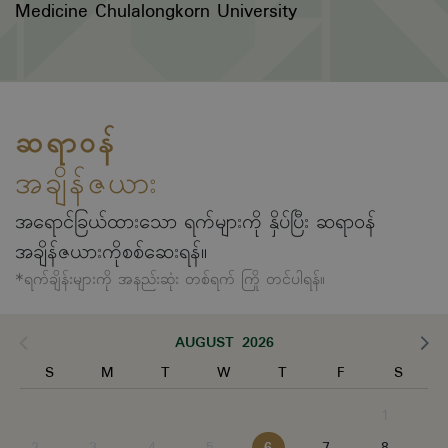
Medicine Chulalongkorn University
ဆရာဝန်
အချိန်ဇယား
အရောင်ခြယ်ထားသော ရက်များကို နှိပ်ပြီး ဆရာဝန်
အချိန်ဇယားကိုစစ်ဆေးရန်။
*ရက်ချိန်းများကို အနည်းဆုံး တစ်ရက် ကြို တင်ပါရန်။
AUGUST 2026
S
M
T
W
T
F
S
1
2
3
4
5
6
7
8