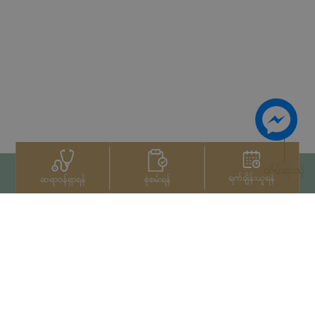
ထိပ်ဆုံးသို့
ရက်ချိန်းယူရန်
စုံစမ်းရန်
ဆရာဝန်ရှာရန်
ဆက်သွယ်ရန်