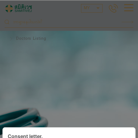
MY
Doctors Listing
Consent letter.