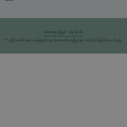
မေးစရာရှိရင် မေးခဲ့ပါ။
* လူကြီးမင်း၏ စုံစမ်းမေးမြန်းမှုကိုလူနာအထောက်အကူပြုဌာနမှ အကြောင်းပြန်ကြားပေးပါမည်။