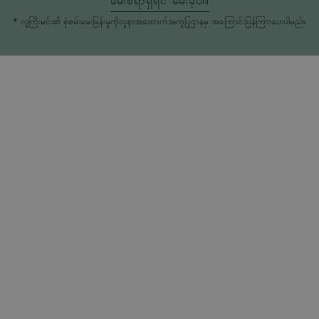
မေးစရာရှိရင် မေးခဲ့ပါ။
* လူကြီးမင်း၏ စုံစမ်းမေးမြန်းမှုကိုလူနာအထောက်အကူပြုဌာနမှ အကြောင်းပြန်ကြားပေးပါမည်။