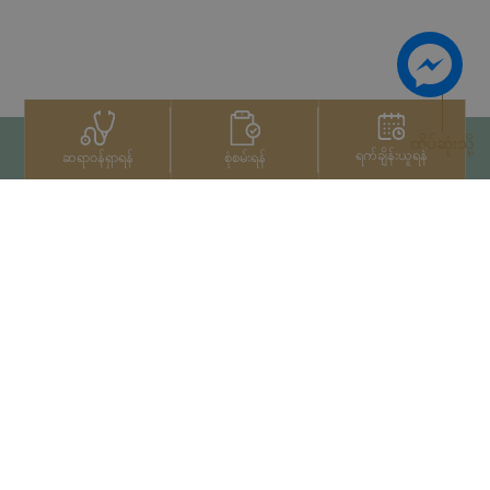
ထိပ်ဆုံးသို့
ရက်ချိန်းယူရန်
စုံစမ်းရန်
ဆရာဝန်ရှာရန်
ဆက်သွယ်ရန်
+66 2022 2222