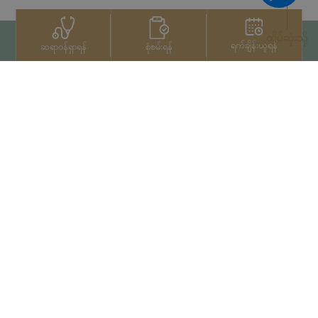
ထိပ်ဆုံးသို့
ရက်ချိန်းယူရန်
စုံစမ်းရန်
ဆရာဝန်ရှာရန်
ဆက်သွယ်ရန်
+66 2022 2222
မူပိုင်ခွင့်© 2026 Samitivej PCL
မှ မူပိုင်ခွင့်များရယူပြီးဖြစ်သည်။