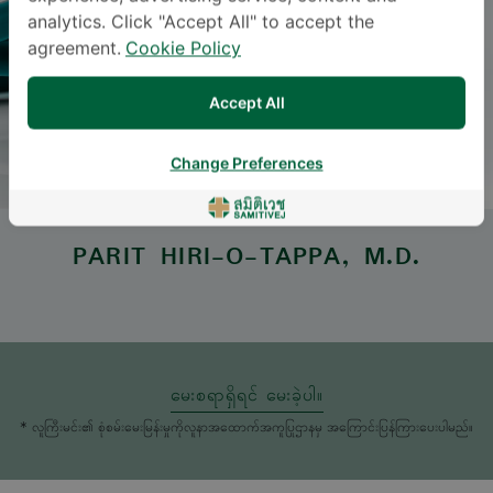
analytics. Click "Accept All" to accept the
agreement.
Cookie Policy
Accept All
Change Preferences
PARIT HIRI-O-TAPPA
, M.D.
မေးစရာရှိရင် မေးခဲ့ပါ။
* လူကြီးမင်း၏ စုံစမ်းမေးမြန်းမှုကိုလူနာအထောက်အကူပြုဌာနမှ အကြောင်းပြန်ကြားပေးပါမည်။