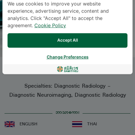
We use cookies to improve your website
experience, advertising service, content and
analytics. Click "Accept All" to accept the
agreement.
Cookie Policy
Accept All
Change Preferences
PANNARAI DANCHALERMNON
, M.D.
Specialties: Diagnostic Radiology
-
Diagnostic Neuroimaging, Diagnostic Radiology
ဘာသာစကား
ENGLISH
THAI