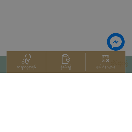
ထိပ်ဆုံးသို့
ရက်ချိန်းယူရန်
စုံစမ်းရန်
ဆရာဝန်ရှာရန်
ဆက်သွယ်ရန်
+66 2022 2222