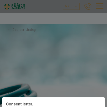
MY
Doctors Listing
Consent letter.