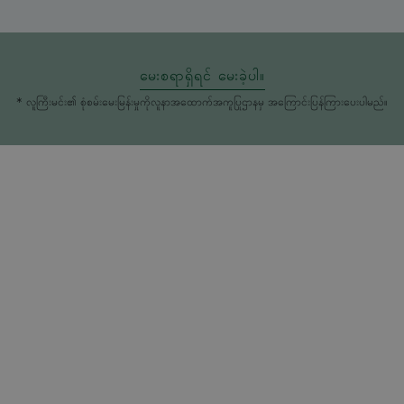
မေးစရာရှိရင် မေးခဲ့ပါ။
* လူကြီးမင်း၏ စုံစမ်းမေးမြန်းမှုကိုလူနာအထောက်အကူပြုဌာနမှ အကြောင်းပြန်ကြားပေးပါမည်။