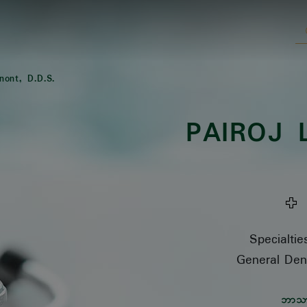
nont, D.D.S.
PAIROJ 
ဆ
Specialtie
General Dent
ဘာသ