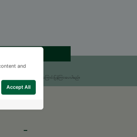
ရက်ချိန်းယူရန်
content and
းစရာရှိရင် မေးခဲ့ပါ။
မှုကိုလူနာအထောက်အကူပြုဌာနမှ အကြောင်းပြန်ကြားပေးပါမည်။
Accept All
-