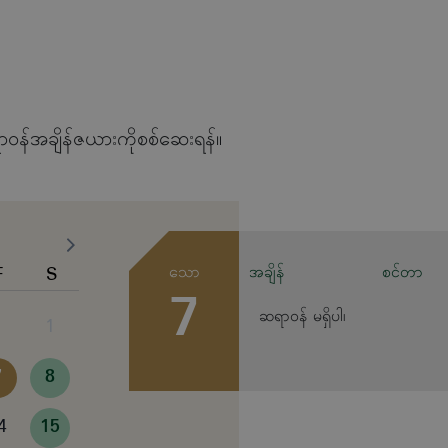
ာဝန်အချိန်ဇယားကိုစစ်ဆေးရန်။
F
S
သော
အချိန်
စင်တာ
7
ဆရာဝန် မရှိပါ၊
1
7
8
4
15