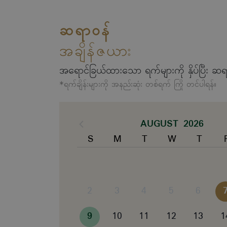
ဆရာဝန်
အချိန်ဇယား
အရောင်ခြယ်ထားသော ရက်များကို နှိပ်ပြီး ဆရ
*ရက်ချိန်းများကို အနည်းဆုံး တစ်ရက် ကြို တင်ပါရန်။
AUGUST 2026
S
M
T
W
T
2
3
4
5
6
9
10
11
12
13
1