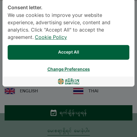
Consent letter.
NUTTAPOOM SERMSRI
, M.D.
We use cookies to improve your website
experience, advertising service, content and
ဆစ်မီတဝေ့ ဆူခွန်ဗစ်
analytics. Click "Accept All" to accept the
agreement.
Cookie Policy
Specialties: Surgery
-
Surgery
Accept All
Laparoscopic surgery and Minimally Invasive Surgery
Change Preferences
ဘာသာစကား
ENGLISH
THAI
ရက်ချိန်းယူရန်
မေးစရာရှိရင် မေးခဲ့ပါ။