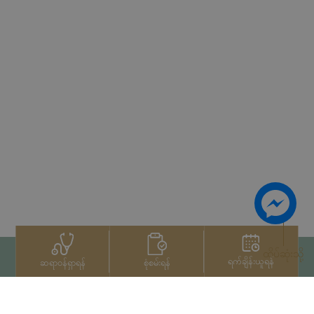
ထိပ်ဆုံးသို့
ရက်ချိန်းယူရန်
စုံစမ်းရန်
ဆရာဝန်ရှာရန်