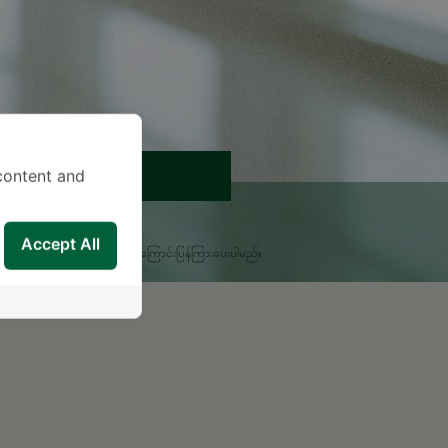
ရက်ချိန်းယူရန်
content and
းစရာရှိရင် မေးခဲ့ပါ။
Accept All
မှုကိုလူနာအထောက်အကူပြုဌာနမှ အကြောင်းပြန်ကြားပေးပါမည်။