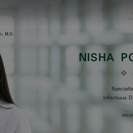
h, M.D.
NISHA P
ဆစ
Specialti
Infectious D
ဘာသ