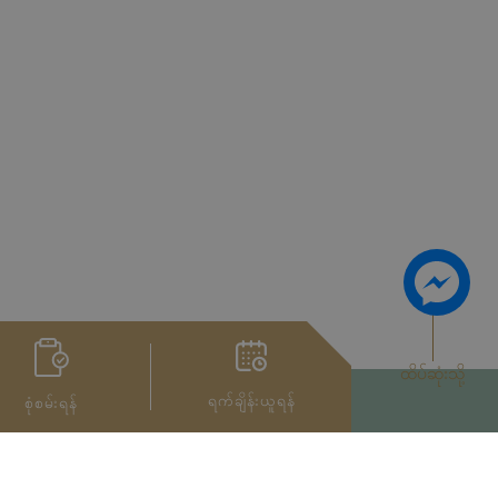
ထိပ်ဆုံးသို့
ရက်ချိန်းယူရန်
စုံစမ်းရန်