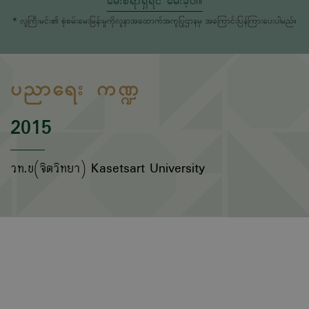
မေးစရာရှိရင် မေးခဲ့ပါ။
* လူကြီးမင်း၏ စုံစမ်းမေးမြန်းမှုကိုလူနာအထောက်အကူပြုဌာနမှ အကြောင်းပြန်ကြားပေးပါမည်။
ပညာရေး ကဏ္ဍ
2015
วท.บ(จิตวิทยา) Kasetsart University