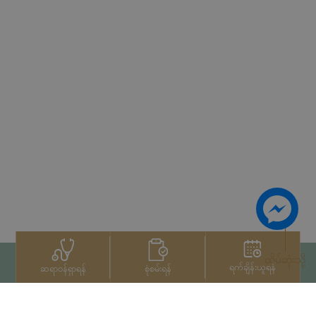
ထိပ်ဆုံးသို့
ရက်ချိန်းယူရန်
စုံစမ်းရန်
ဆရာဝန်ရှာရန်