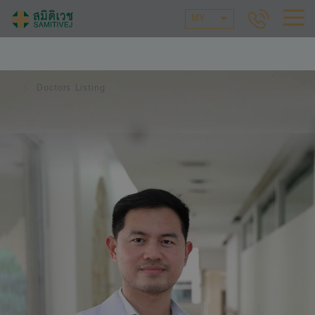
MY
Doctors Listing