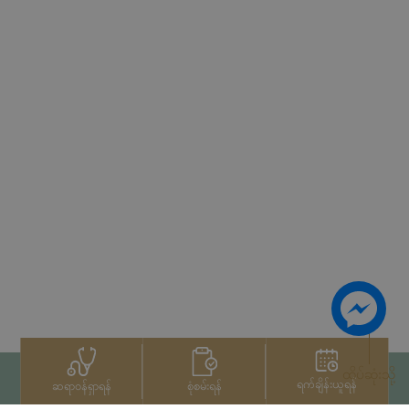
ထိပ်ဆုံးသို့
ရက်ချိန်းယူရန်
စုံစမ်းရန်
ဆရာဝန်ရှာရန်