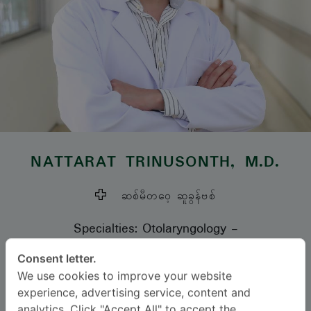
NATTARAT TRINUSONTH
, M.D.
ဆစ်မီတဝေ့ ဆူခွန်ဗစ်
Specialties: Otolaryngology
-
Otolaryngology
Consent letter.
We use cookies to improve your website
ဘာသာစကား
experience, advertising service, content and
analytics. Click "Accept All" to accept the