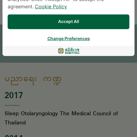
ENGLISH
THAI
agreement.
Cookie Policy
Accept All
ရက်ချိန်းယူရန်
Change Preferences
မေးစရာရှိရင် မေးခဲ့ပါ။
* လူကြီးမင်း၏ စုံစမ်းမေးမြန်းမှုကိုလူနာအထောက်အကူပြုဌာနမှ အကြောင်းပြန်ကြားပေးပါမည်။
ပညာရေး ကဏ္ဍ
2017
Sleep Otolaryngology The Medical Council of
Thailand