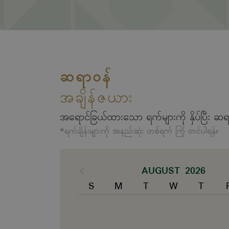
ဆရာဝန်
အချိန်ဇယား
အရောင်ခြယ်ထားသော ရက်များကို နှိပ်ပြီး ဆရ
*ရက်ချိန်းများကို အနည်းဆုံး တစ်ရက် ကြို တင်ပါရန်။
AUGUST 2026
S
M
T
W
T