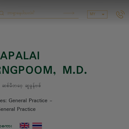
MY
APALAI
RNGPOOM
, M.D.
စ်မီတဝေ့ ဆူခွန်ဗစ်
ies: General Practice
-
eneral Practice
ာစကား