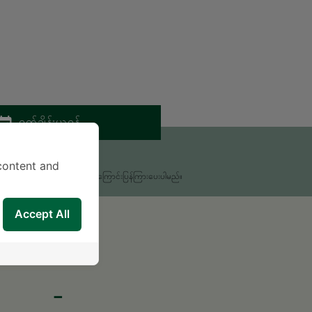
ရက်ချိန်းယူရန်
းစရာရှိရင် မေးခဲ့ပါ။
content and
မှုကိုလူနာအထောက်အကူပြုဌာနမှ အကြောင်းပြန်ကြားပေးပါမည်။
Accept All
-