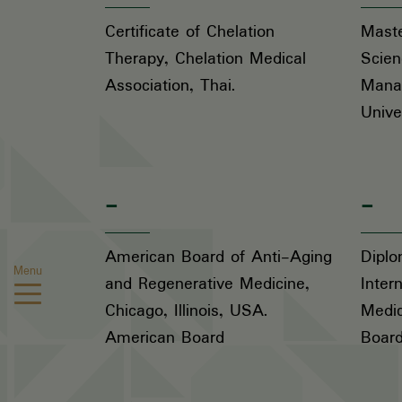
Certificate of Chelation
Maste
Therapy, Chelation Medical
Scien
Association, Thai.
Mana
Unive
-
-
American Board of Anti-Aging
Diplo
Menu
and Regenerative Medicine,
Inter
Chicago, Illinois, USA.
Medic
American Board
Boar