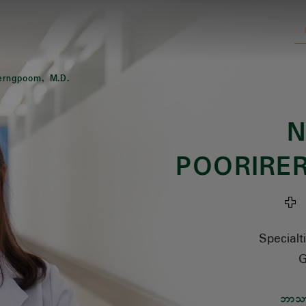
rerngpoom, M.D.
N
POORIRE
ဆ
Specialt
G
ဘာသ