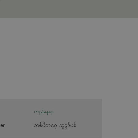
တည်နေရာ
ter
ဆစ်မီတဝေ့ ဆူခွန်ဗစ်