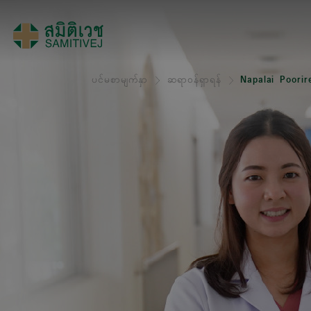
ပင်မစာမျက်နှာ
ဆရာဝန်ရှာရန်
Napalai Poori