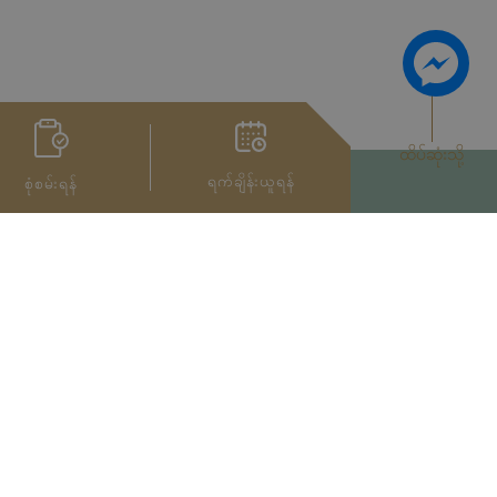
ထိပ်ဆုံးသို့
ရက်ချိန်းယူရန်
စုံစမ်းရန်
Privacy Notice
အသုံးပြုမှုကာလ