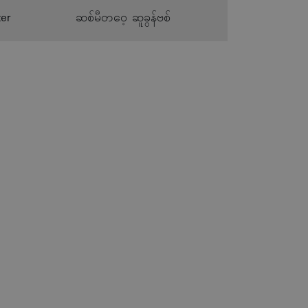
ter
ဆစ်မီတဝေ့ ဆူခွန်ဗစ်