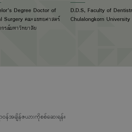
lor's Degree Doctor of
D.D.S, Faculty of Dentistr
l Surgery คณะแพทยศาสตร์
Chulalongkorn University
งกรณ์มหาวิทยาลัย
ာဝန်အချိန်ဇယားကိုစစ်ဆေးရန်။