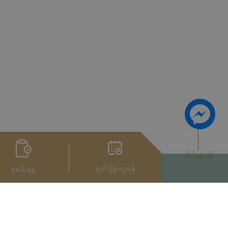
ထိပ်ဆုံးသို့
ရက်ချိန်းယူရန်
စုံစမ်းရန်