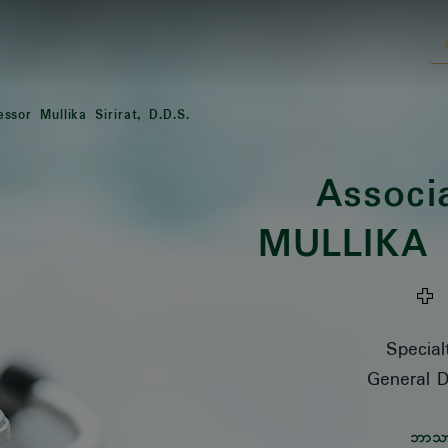
ssor Mullika Sirirat, D.D.S.
Associ
MULLIKA 
ဆ
Special
General D
ဘာသ