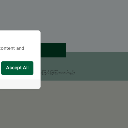
content and
ရက်ချိန်းယူရန်
းစရာရှိရင် မေးခဲ့ပါ။
Accept All
မှုကိုလူနာအထောက်အကူပြုဌာနမှ အကြောင်းပြန်ကြားပေးပါမည်။