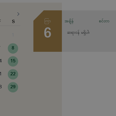
F
S
ကြာ
အချိန်
စင်တာ
6
ဆရာဝန် မရှိပါ၊
1
7
8
4
15
1
22
8
29