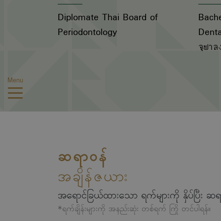
Diplomate Thai Board of
Bache
Periodontology
Denta
จุฬาล
Menu
ဆရာဝန်
အချိန်ဇယား
အရောင်ခြယ်ထားသော ရက်များကို နှိပ်ပြီး ဆရ
*ရက်ချိန်းများကို အနည်းဆုံး တစ်ရက် ကြို တင်ပါရန်။