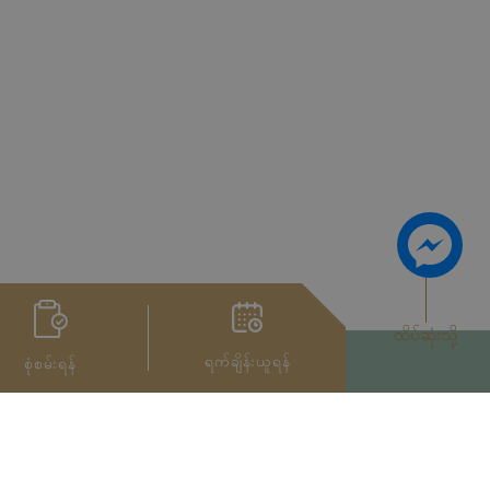
ထိပ်ဆုံးသို့
ရက်ချိန်းယူရန်
စုံစမ်းရန်