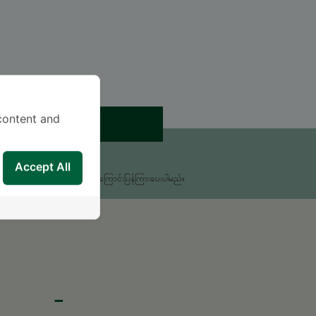
content and
ရက်ချိန်းယူရန်
းစရာရှိရင် မေးခဲ့ပါ။
Accept All
မှုကိုလူနာအထောက်အကူပြုဌာနမှ အကြောင်းပြန်ကြားပေးပါမည်။
-