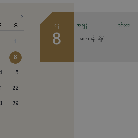
F
S
နေ
အချိန်
စင်တာ
8
ဆရာဝန် မရှိပါ၊
1
7
8
4
15
1
22
8
29