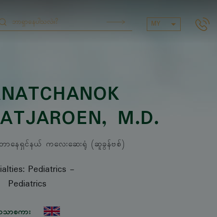
MY
NATCHANOK
IATJAROEN
, M.D.
နေရှင်နယ် ကလေးဆေးရုံ (ဆူခွန်ဗစ်)
alties: Pediatrics
-
Pediatrics
ာသာစကား