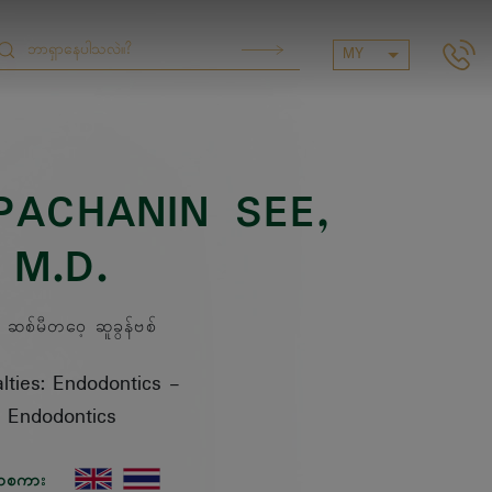
MY
PACHANIN SEE
,
M.D.
စ်မီတဝေ့ ဆူခွန်ဗစ်
lties: Endodontics
-
Endodontics
ာစကား