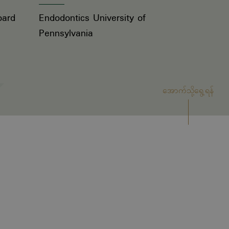
oard
Endodontics University of
Pennsylvania
အောက်သို့ရွေ့ရန်