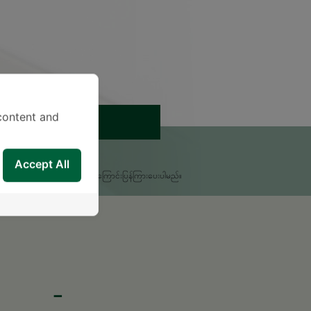
content and
ရက်ချိန်းယူရန်
းစရာရှိရင် မေးခဲ့ပါ။
Accept All
မှုကိုလူနာအထောက်အကူပြုဌာနမှ အကြောင်းပြန်ကြားပေးပါမည်။
-