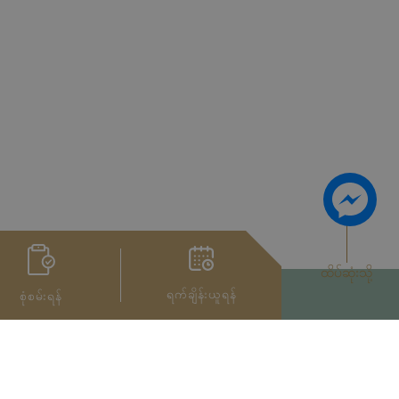
ထိပ်ဆုံးသို့
ရက်ချိန်းယူရန်
စုံစမ်းရန်