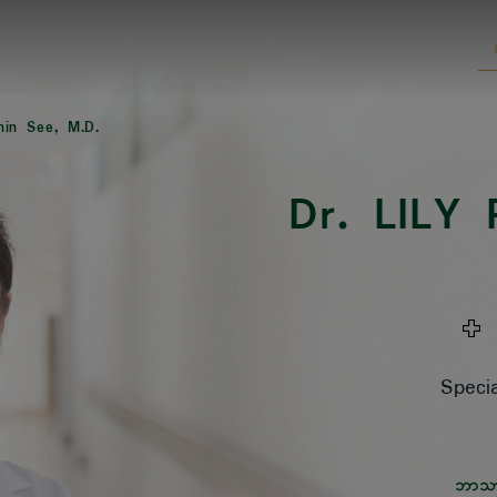
nin See, M.D.
Dr.
LILY 
ဆ
Specia
ဘာသ