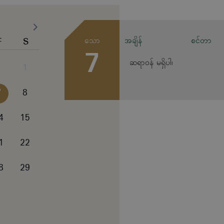
F
S
သော
အချိန်
စင်တာ
7
ဆရာဝန် မရှိပါ၊
1
7
8
4
15
1
22
8
29