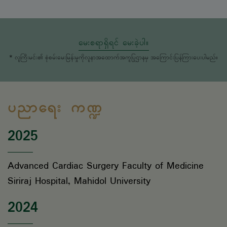
မေးစရာရှိရင် မေးခဲ့ပါ။
* လူကြီးမင်း၏ စုံစမ်းမေးမြန်းမှုကိုလူနာအထောက်အကူပြုဌာနမှ အကြောင်းပြန်ကြားပေးပါမည်။
ပညာရေး ကဏ္ဍ
2025
Advanced Cardiac Surgery Faculty of Medicine
Siriraj Hospital, Mahidol University
2024