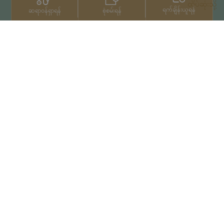
ထိပ်ဆုံးသို့
ရက်ချိန်းယူရန်
စုံစမ်းရန်
ဆရာဝန်ရှာရန်
ဆက်သွယ်ရန်
+66 2022 2222
မူပိုင်ခွင့်© 2026 Samitivej PCL
မှ မူပိုင်ခွင့်များရယူပြီးဖြစ်သည်။
Privacy Notice
အသုံးပြုမှုကာလ