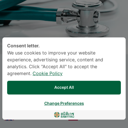
Consent letter.
We use cookies to improve your website
experience, advertising service, content and
Dr.
KRIT VIKAN
, M.D.
analytics. Click "Accept All" to accept the
agreement.
Cookie Policy
Specialties: Thoracic Surgery
-
Accept All
Thoracic Surgery
Change Preferences
ဘာသာစကား
ENGLISH
THAI