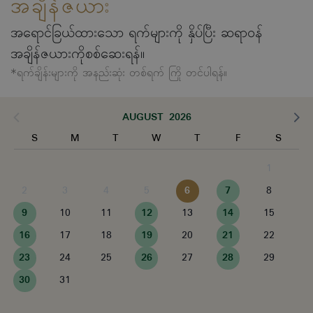
အချိန်ဇယား
အရောင်ခြယ်ထားသော ရက်များကို နှိပ်ပြီး ဆရာဝန်
အချိန်ဇယားကိုစစ်ဆေးရန်။
*ရက်ချိန်းများကို အနည်းဆုံး တစ်ရက် ကြို တင်ပါရန်။
AUGUST 2026
S
M
T
W
T
F
S
1
2
3
4
5
6
7
8
9
10
11
12
13
14
15
16
17
18
19
20
21
22
23
24
25
26
27
28
29
30
31