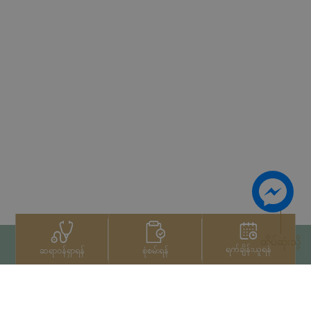
ထိပ်ဆုံးသို့
ရက်ချိန်းယူရန်
စုံစမ်းရန်
ဆရာဝန်ရှာရန်