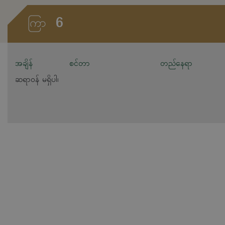
6
ကြာ
အချိန်
စင်တာ
တည်နေရာ
ဆရာဝန် မရှိပါ၊