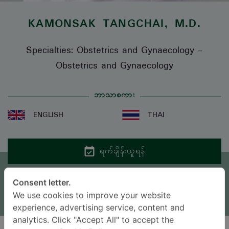
KAMONSAK TANGCHAI
, M.D.
Specialties: Obstetrics and Gynaecology
-
Obstetrics and Gynaecology
ဘာသာစကား
ENGLISH
THAI
ရက်ချိန်းယူရန်
မေးစရာရှိရင် မေးခဲ့ပါ။
Consent letter.
We use cookies to improve your website
* လူကြီးမင်း၏ စုံစမ်းမေးမြန်းမှုကိုလူနာအထောက်အကူပြုဌာနမှ အကြောင်းပြန်ကြားပေးပါမည်။
experience, advertising service, content and
analytics. Click "Accept All" to accept the