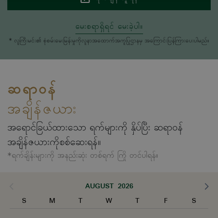
မေးစရာရှိရင် မေးခဲ့ပါ။
* လူကြီးမင်း၏ စုံစမ်းမေးမြန်းမှုကိုလူနာအထောက်အကူပြုဌာနမှ အကြောင်းပြန်ကြားပေးပါမည်။
ဆရာဝန်
အချိန်ဇယား
အရောင်ခြယ်ထားသော ရက်များကို နှိပ်ပြီး ဆရာဝန်
အချိန်ဇယားကိုစစ်ဆေးရန်။
*ရက်ချိန်းများကို အနည်းဆုံး တစ်ရက် ကြို တင်ပါရန်။
AUGUST 2026
S
M
T
W
T
F
S