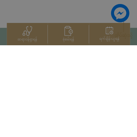
ထိပ်ဆုံးသို့
ရက်ချိန်းယူရန်
စုံစမ်းရန်
ဆရာဝန်ရှာရန်
ဆက်သွယ်ရန်
+66 2022 2222