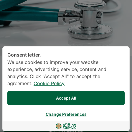
Consent letter.
We use cookies to improve your website
KAMOLWAN CHOTAPISITKUL
, M.D.
experience, advertising service, content and
analytics. Click "Accept All" to accept the
ဆစ်မီတဝေ့ ဆူခွန်ဗစ်
agreement.
Cookie Policy
Specialties: Obstetrics and Gynaecology
-
Accept All
Obstetrics and Gynaecology
Change Preferences
ရက်ချိန်းယူရန်