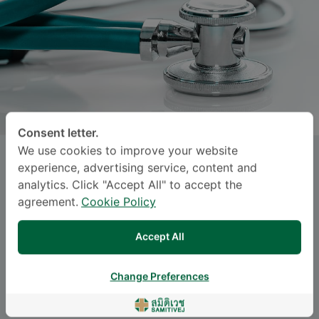
Consent letter.
We use cookies to improve your website
JULE NAMCHAISIRI
, M.D.
experience, advertising service, content and
analytics. Click "Accept All" to accept the
Specialties: Surgery
-
agreement.
Cookie Policy
Surgery
Accept All
ဘာသာစကား
Change Preferences
ENGLISH
THAI