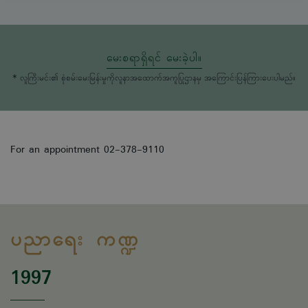
မေးစရာရှိရင် မေးခဲ့ပါ။
* လူကြီးမင်း၏ စုံစမ်းမေးမြန်းမှုကိုလူနာအထောက်အကူပြုဌာနမှ အကြောင်းပြန်ကြားပေးပါမည်။
For an appointment
02-378-9110
ပညာရေး ကဏ္ဍ
1997