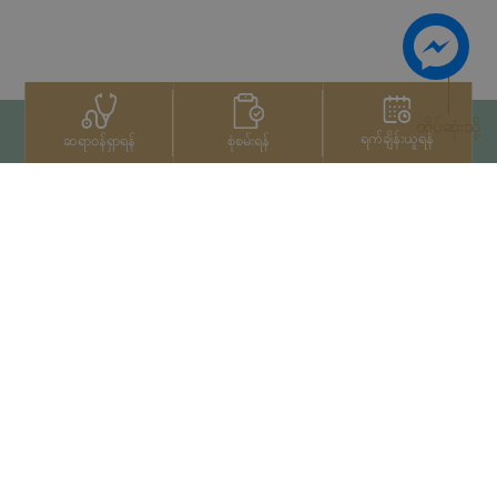
ထိပ်ဆုံးသို့
ရက်ချိန်းယူရန်
စုံစမ်းရန်
ဆရာဝန်ရှာရန်
ဆက်သွယ်ရန်
+66 2022 2222