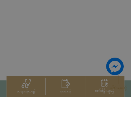
ထိပ်ဆုံးသို့
ရက်ချိန်းယူရန်
စုံစမ်းရန်
ဆရာဝန်ရှာရန်