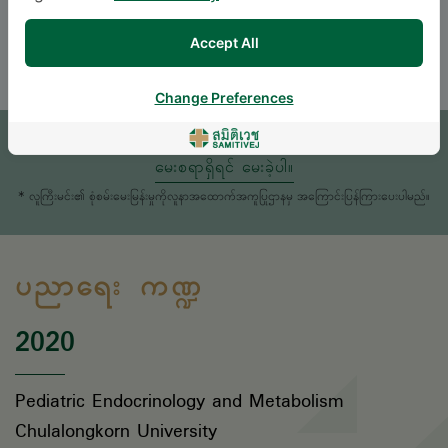
ENGLISH
Accept All
Change Preferences
ရက်ချိန်းယူရန်
မေးစရာရှိရင် မေးခဲ့ပါ။
* လူကြီးမင်း၏ စုံစမ်းမေးမြန်းမှုကိုလူနာအထောက်အကူပြုဌာနမှ အကြောင်းပြန်ကြားပေးပါမည်။
ပညာရေး ကဏ္ဍ
2020
Pediatric Endocrinology and Metabolism
Chulalongkorn University