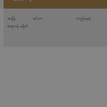
အချိန်
စင်တာ
တည်နေရာ
ဆရာဝန် မရှိပါ၊