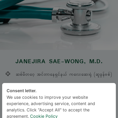
JANEJIRA SAE-WONG
, M.D.
ဆစ်မီတဝေ့ အင်တာနေရှင်နယ် ကလေးဆေးရုံ (ဆူခွန်ဗစ်)
Specialties: Pediatrics
-
Consent letter.
Pediatrics, Pediatric Endocrinology and
We use cookies to improve your website
Metabolism
experience, advertising service, content and
analytics. Click "Accept All" to accept the
agreement.
Cookie Policy
ဘာသာစကား